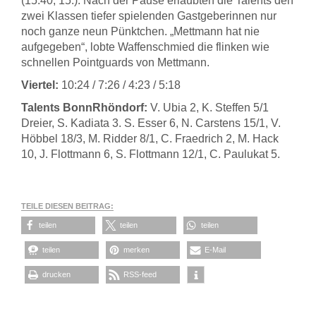
(15:40, 15.). Nach der Pause erlaubten die Talents den
zwei Klassen tiefer spielenden Gastgeberinnen nur
noch ganze neun Pünktchen. „Mettmann hat nie
aufgegeben“, lobte Waffenschmied die flinken wie
schnellen Pointguards von Mettmann.
Viertel:
10:24 / 7:26 / 4:23 / 5:18
Talents BonnRhöndorf:
V. Ubia 2, K. Steffen 5/1
Dreier, S. Kadiata 3. S. Esser 6, N. Carstens 15/1, V.
Höbbel 18/3, M. Ridder 8/1, C. Fraedrich 2, M. Hack
10, J. Flottmann 6, S. Flottmann 12/1, C. Paulukat 5.
TEILE DIESEN BEITRAG:
teilen
teilen
teilen
teilen
merken
E-Mail
drucken
RSS-feed