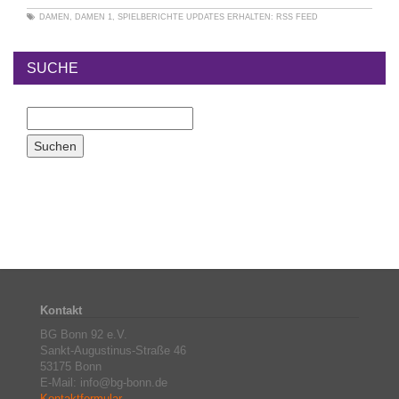
DAMEN
,
DAMEN 1
,
SPIELBERICHTE
UPDATES ERHALTEN:
RSS FEED
SUCHE
Kontakt
BG Bonn 92 e.V.
Sankt-Augustinus-Straße 46
53175 Bonn
E-Mail: info@bg-bonn.de
Kontaktformular