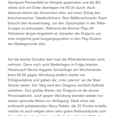
Sportpark Pennenfeld im Hinspiel gegenüber und die BG
setzte sich am Ende überlegen mit 69:34 durch. Auch
diesmal stehen die Vorzeichen eher auf einen Erfolg des
linksrheinischen Tabellenführers. Bea Waffenschmieds Team
braucht den Auswärtssieg, um den Spitzenplatz in der Mitte-
Gruppe zu behaupten. Während die Bonner Play-off-
Teilnahme längst eingetütet ist, kämpfen die Dragons um
eine möglichst gute Ausgangsposition in den Play-Downs,
der Abstiegsrunde also.
Auf die leichte Schulter darf man die Rhöndorferinnen nicht
nehmen. Denn nach acht Niederlagen in Folge feierten
Headcoach Nicola Happels Schützlinge am Wochenende
beim 80:68 gegen Würzburg endlich wieder ein
Erfolgserlebnis und gaben die „rote Laterne“ an die Main
Sharks weiter. Der Sieg wird den Dragons reichlich Auftrieb
verleihen. Das größte Manko der Dragons ist die dünne
Personaldecke, auch gegen Würzburg standen wieder nur
sieben gesunde Aktive zur Verfügung. Dank einer wie
entfesselt aufspielenden Macy Ridder, die 32 Punkte erzielte,
reichte es auch wegen einer sehr guten Reboundquote zum