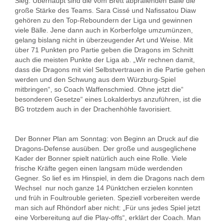
Sieg. Überhaupt sind die vom Brett abprallenden Bälle die
große Stärke des Teams. Sara Cissé und Nafissatou Diaw
gehören zu den Top-Reboundern der Liga und gewinnen
viele Bälle. Jene dann auch in Korberfolge umzumünzen,
gelang bislang nicht in überzeugender Art und Weise. Mit
über 71 Punkten pro Partie geben die Dragons im Schnitt
auch die meisten Punkte der Liga ab. „Wir rechnen damit,
dass die Dragons mit viel Selbstvertrauen in die Partie gehen
werden und den Schwung aus dem Würzburg-Spiel
mitbringen“, so Coach Waffenschmied. Ohne jetzt die“
besonderen Gesetze“ eines Lokalderbys anzuführen, ist die
BG trotzdem auch in der Drachenhöhle favorisiert.
Der Bonner Plan am Sonntag: von Beginn an Druck auf die
Dragons-Defense ausüben. Der große und ausgeglichene
Kader der Bonner spielt natürlich auch eine Rolle. Viele
frische Kräfte gegen einen langsam müde werdenden
Gegner. So lief es im Hinspiel, in dem die Dragons nach dem
Wechsel nur noch ganze 14 Pünktchen erzielen konnten
und früh in Foultrouble gerieten. Speziell vorbereiten werde
man sich auf Rhöndorf aber nicht: „Für uns jedes Spiel jetzt
eine Vorbereitung auf die Play-offs“, erklärt der Coach. Man