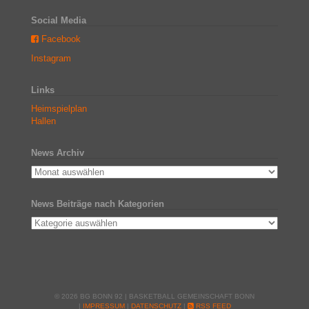
Social Media
Facebook
Instagram
Links
Heimspielplan
Hallen
News Archiv
News Beiträge nach Kategorien
© 2026 BG BONN 92 | BASKETBALL GEMEINSCHAFT BONN
|
IMPRESSUM
|
DATENSCHUTZ
|
RSS FEED