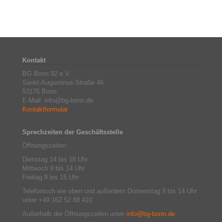
Kontakt
BG Bonn 92 e.V.
Sankt-Augustinus-Straße 46
53175 Bonn
E-Mail: info@bg-bonn.de
Kontaktformular
Sprechzeiten der Geschäftsstelle
Öffnungszeiten:
Dienstag 14 bis 18 Uhr
Mittwoch 9 bis 14 Uhr
Freitag 9 bis 15 Uhr
Telefonisch wie oben und außerdem Donnerstag 9 bis 14 Uhr
unter +49 162 52 88 410
Außerhalb der Öffnungszeiten unter
info@bg-bonn.de