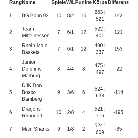
Rang
Name
Spiele
W/L
Punkte
Körbe
Differenz
663 :
1
BG Bonn 92
10
8/2
16
142
521
Team
522 :
2
7
6/1
12
121
Mittelhessen
401
Rhein-Main
490 :
3
7
6/1
12
153
Baskets
337
Junior
475 :
4
Dolphins
8
4/4
8
-22
497
Marburg
DJK Don
524 :
5
Bosco
9
3/6
6
-114
638
Bamberg
Dragons
521 :
6
10
2/8
4
-195
Rhöndorf
716
524 :
7
Main Sharks
9
1/8
2
-85
609