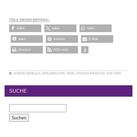
TEILE DIESEN BEITRAG:
teilen
teilen
teilen
teilen
merken
E-Mail
drucken
RSS-feed
JUGEND WEIBLICH
,
SPIELBERICHTE
,
WNBL
UPDATES ERHALTEN:
RSS FEED
SUCHE