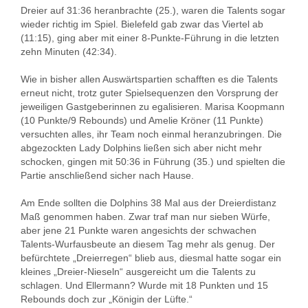
Dreier auf 31:36 heranbrachte (25.), waren die Talents sogar
wieder richtig im Spiel. Bielefeld gab zwar das Viertel ab
(11:15), ging aber mit einer 8-Punkte-Führung in die letzten
zehn Minuten (42:34).
Wie in bisher allen Auswärtspartien schafften es die Talents
erneut nicht, trotz guter Spielsequenzen den Vorsprung der
jeweiligen Gastgeberinnen zu egalisieren. Marisa Koopmann
(10 Punkte/9 Rebounds) und Amelie Kröner (11 Punkte)
versuchten alles, ihr Team noch einmal heranzubringen. Die
abgezockten Lady Dolphins ließen sich aber nicht mehr
schocken, gingen mit 50:36 in Führung (35.) und spielten die
Partie anschließend sicher nach Hause.
Am Ende sollten die Dolphins 38 Mal aus der Dreierdistanz
Maß genommen haben. Zwar traf man nur sieben Würfe,
aber jene 21 Punkte waren angesichts der schwachen
Talents-Wurfausbeute an diesem Tag mehr als genug. Der
befürchtete „Dreierregen“ blieb aus, diesmal hatte sogar ein
kleines „Dreier-Nieseln“ ausgereicht um die Talents zu
schlagen. Und Ellermann? Wurde mit 18 Punkten und 15
Rebounds doch zur „Königin der Lüfte.“