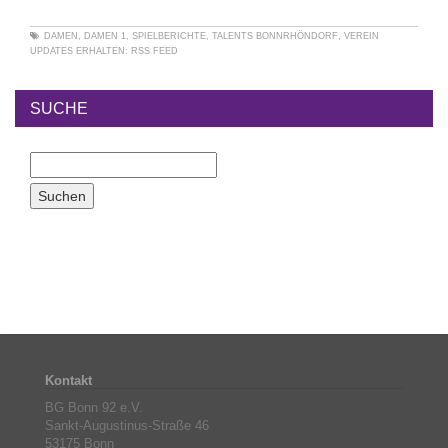
DAMEN
,
DAMEN 1
,
SPIELBERICHTE
,
TALENTS BONNRHÖNDORF
,
VEREIN
UPDATES ERHALTEN:
RSS FEED
SUCHE
Kontakt
BG Bonn 92 e.V.
Sankt-Augustinus-Straße 46
53175 Bonn