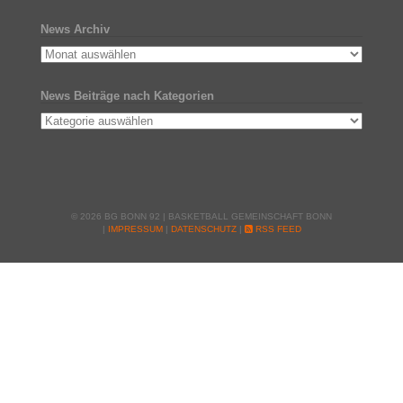
News Archiv
News Beiträge nach Kategorien
© 2026 BG BONN 92 | BASKETBALL GEMEINSCHAFT BONN
|
IMPRESSUM
|
DATENSCHUTZ
|
RSS FEED