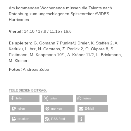
Am kommenden Wochenende müssen die Talents nach
Rotenburg zum ungeschlagenen Spitzenreiter AVIDES
Hurricanes.
Viertel:
14:10 / 17:9 / 11:15 / 16:6
Es spielten:
G. Gomann 7 Punkte/1 Dreier, K. Steffen 2, A.
Kerluku, L. Arz, N. Carstens, Z. Perlick 2, O. Okpara 8, S.
Flottmann, M. Koopmann 10/1, A. Kröner 11/2, L. Brinkmann,
M. Kleinert.
Fotos:
Andreas Zobe
TEILE DIESEN BEITRAG:
teilen
teilen
teilen
teilen
merken
E-Mail
drucken
RSS-feed