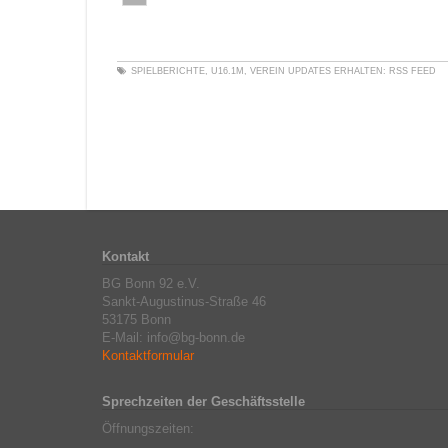
SPIELBERICHTE
,
U16.1M
,
VEREIN
UPDATES ERHALTEN:
RSS FEED
Kontakt
BG Bonn 92 e.V.
Sankt-Augustinus-Straße 46
53175 Bonn
E-Mail: info@bg-bonn.de
Kontaktformular
Sprechzeiten der Geschäftsstelle
Öffnungszeiten: