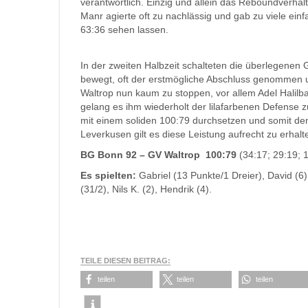
verantwortlich. Einzig und allein das Reboundverha
Manr agierte oft zu nachlässig und gab zu viele ein
63:36 sehen lassen.
In der zweiten Halbzeit schalteten die überlegenen 
bewegt, oft der erstmögliche Abschluss genommen 
Waltrop nun kaum zu stoppen, vor allem Adel Halilb
gelang es ihm wiederholt der lilafarbenen Defense z
mit einem soliden 100:79 durchsetzen und somit de
Leverkusen gilt es diese Leistung aufrecht zu erhalt
BG Bonn 92 – GV Waltrop 100:79
(34:17; 29:19; 1
Es spielten:
Gabriel (13 Punkte/1 Dreier), David (6),
(31/2), Nils K. (2), Hendrik (4).
TEILE DIESEN BEITRAG:
teilen
teilen
teilen