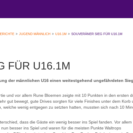
BERICHTE
JUGEND MÄNNLICH
U16.1M
SOUVERÄNER SIEG FÜR U16.1M
G FÜR U16.1M
etung der männlichen U16 einen weitestgehend ungefährdeten Sie
rtie und vor allem Rune Bloemen zeigte mit 10 Punkten in den ersten d
 sehr gut bewegt, gute Drives sorgten für viele Finishes unter dem Korb
p, welche wenig entgegen zu setzten hatten, mussten sich nach 10 Min
nterschied, dass die Gäste ein wenig besser ins Spiel fanden. Vor allem
un besser ins Spiel und waren für die meisten Punkte Waltrops