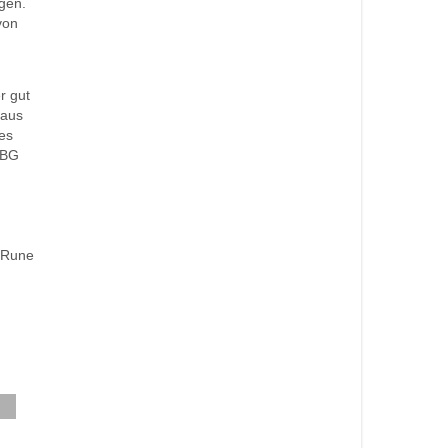
gen.
von
r gut
 aus
ves
 BG
, Rune