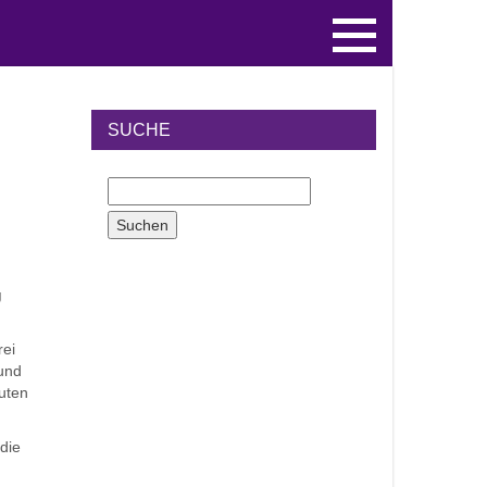
SUCHE
g
rei
 und
uten
 die