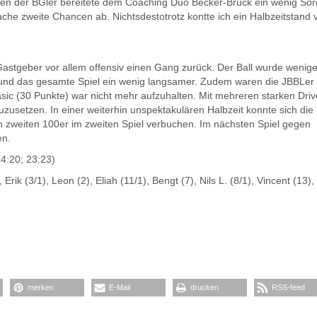
lten der BGler bereitete dem Coaching Duo Becker-Brück ein wenig Sor
fache zweite Chancen ab. Nichtsdestotrotz kontte ich ein Halbzeitstand 
Gastgeber vor allem offensiv einen Gang zurück. Der Ball wurde wenige
und das gesamte Spiel ein wenig langsamer. Zudem waren die JBBLer
asic (30 Punkte) war nicht mehr aufzuhalten. Mit mehreren starken Dri
uzusetzen. In einer weiterhin unspektakulären Halbzeit konnte sich die
n zweiten 100er im zweiten Spiel verbuchen. Im nächsten Spiel gegen
en.
4:20; 23:23)
 Erik (3/1), Leon (2), Eliah (11/1), Bengt (7), Nils L. (8/1), Vincent (13)
merken
E-Mail
drucken
RSS-feed