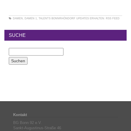
DAMEN
,
DAMEN 1
,
TALENTS BONNRHÖNDORF
UPDATES ERHALTEN:
RSS FEED
SUCHE
Kontakt
BG Bonn 92 e.V.
Sankt-Augustinus-Straße 46