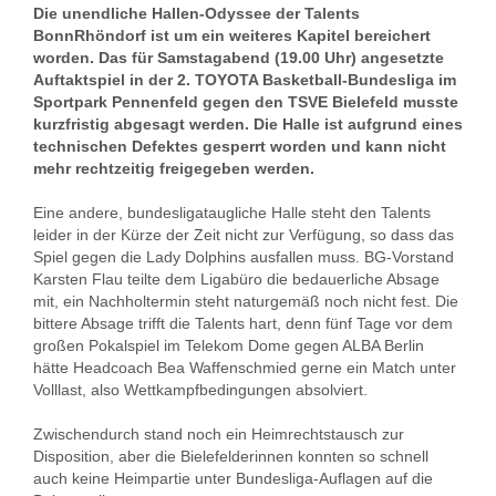
Die unendliche Hallen-Odyssee der Talents
BonnRhöndorf ist um ein weiteres Kapitel bereichert
worden. Das für Samstagabend (19.00 Uhr) angesetzte
Auftaktspiel in der 2. TOYOTA Basketball-Bundesliga im
Sportpark Pennenfeld gegen den TSVE Bielefeld musste
kurzfristig abgesagt werden. Die Halle ist aufgrund eines
technischen Defektes gesperrt worden und kann nicht
mehr rechtzeitig freigegeben werden.
Eine andere, bundesligataugliche Halle steht den Talents
leider in der Kürze der Zeit nicht zur Verfügung, so dass das
Spiel gegen die Lady Dolphins ausfallen muss. BG-Vorstand
Karsten Flau teilte dem Ligabüro die bedauerliche Absage
mit, ein Nachholtermin steht naturgemäß noch nicht fest. Die
bittere Absage trifft die Talents hart, denn fünf Tage vor dem
großen Pokalspiel im Telekom Dome gegen ALBA Berlin
hätte Headcoach Bea Waffenschmied gerne ein Match unter
Volllast, also Wettkampfbedingungen absolviert.
Zwischendurch stand noch ein Heimrechtstausch zur
Disposition, aber die Bielefelderinnen konnten so schnell
auch keine Heimpartie unter Bundesliga-Auflagen auf die