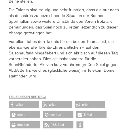
Beine stellen.
Die Talents sind traurig und sehr frustriert, dass die nur noch
als desaströs zu bezeichnende Situation der Bonner
Sporthallen sowie weitere Umstände den Verein trotz aller
Bemühungen, das Spiel noch zu retten letzendlich zu dieser
Absage gezwungen hat.
Vor allem tut es den Talents für die beiden Teams leid, die –
ebenso wie alle Talents-Ehrenamtlichen – auf den
Saisonauftakt hingefiebert und sich akribisch auf diesen Tag
vorbereitet haben. Dies gilt insbesondere für die
BonnRhöndorfer Aktiven kurz vor ihrem großen Spiel gegen
ALBA Berlin, welches (glücklicherweise) im Telekom Dome
stattfinden wird.
TEILE DIESEN BEITRAG:
teilen
teilen
teilen
teilen
merken
E-Mail
drucken
RSS-feed