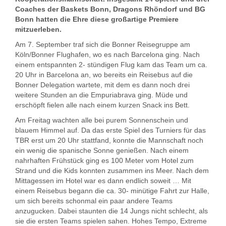
Coaches der Baskets Bonn, Dragons Rhöndorf und BG
Bonn hatten die Ehre diese großartige Premiere
mitzuerleben.
Am 7. September traf sich die Bonner Reisegruppe am
Köln/Bonner Flughafen, wo es nach Barcelona ging. Nach
einem entspannten 2- stündigen Flug kam das Team um ca.
20 Uhr in Barcelona an, wo bereits ein Reisebus auf die
Bonner Delegation wartete, mit dem es dann noch drei
weitere Stunden an die Empuriabrava ging. Müde und
erschöpft fielen alle nach einem kurzen Snack ins Bett.
Am Freitag wachten alle bei purem Sonnenschein und
blauem Himmel auf. Da das erste Spiel des Turniers für das
TBR erst um 20 Uhr stattfand, konnte die Mannschaft noch
ein wenig die spanische Sonne genießen. Nach einem
nahrhaften Frühstück ging es 100 Meter vom Hotel zum
Strand und die Kids konnten zusammen ins Meer. Nach dem
Mittagessen im Hotel war es dann endlich soweit … Mit
einem Reisebus begann die ca. 30- minütige Fahrt zur Halle,
um sich bereits schonmal ein paar andere Teams
anzugucken. Dabei staunten die 14 Jungs nicht schlecht, als
sie die ersten Teams spielen sahen. Hohes Tempo, Extreme