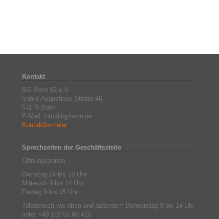
Kontakt
BG Bonn 92 e.V.
Sankt-Augustinus-Straße 46
53175 Bonn
E-Mail: info@bg-bonn.de
Kontaktformular
Sprechzeiten der Geschäftsstelle
Öffnungszeiten:
Dienstag 14 bis 18 Uhr
Mittwoch 9 bis 14 Uhr
Freitag 9 bis 15 Uhr
Telefonisch wie oben und außerdem Donnerstag 9 bis 14 Uhr
unter +49 162 52 88 410