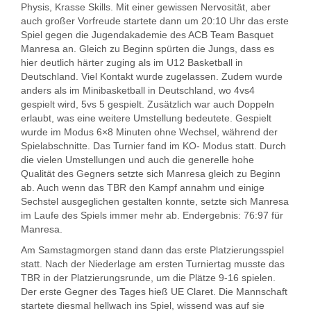
Physis, Krasse Skills. Mit einer gewissen Nervosität, aber
auch großer Vorfreude startete dann um 20:10 Uhr das erste
Spiel gegen die Jugendakademie des ACB Team Basquet
Manresa an. Gleich zu Beginn spürten die Jungs, dass es
hier deutlich härter zuging als im U12 Basketball in
Deutschland. Viel Kontakt wurde zugelassen. Zudem wurde
anders als im Minibasketball in Deutschland, wo 4vs4
gespielt wird, 5vs 5 gespielt. Zusätzlich war auch Doppeln
erlaubt, was eine weitere Umstellung bedeutete. Gespielt
wurde im Modus 6×8 Minuten ohne Wechsel, während der
Spielabschnitte. Das Turnier fand im KO- Modus statt. Durch
die vielen Umstellungen und auch die generelle hohe
Qualität des Gegners setzte sich Manresa gleich zu Beginn
ab. Auch wenn das TBR den Kampf annahm und einige
Sechstel ausgeglichen gestalten konnte, setzte sich Manresa
im Laufe des Spiels immer mehr ab. Endergebnis: 76:97 für
Manresa.
Am Samstagmorgen stand dann das erste Platzierungsspiel
statt. Nach der Niederlage am ersten Turniertag musste das
TBR in der Platzierungsrunde, um die Plätze 9-16 spielen.
Der erste Gegner des Tages hieß UE Claret. Die Mannschaft
startete diesmal hellwach ins Spiel, wissend was auf sie