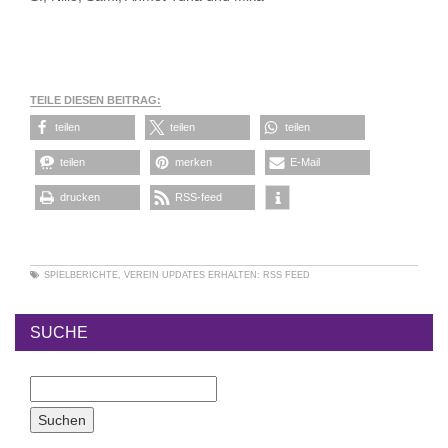
TEILE DIESEN BEITRAG:
teilen
teilen
teilen
teilen
merken
E-Mail
drucken
RSS-feed
SPIELBERICHTE
,
VEREIN
UPDATES ERHALTEN:
RSS FEED
SUCHE