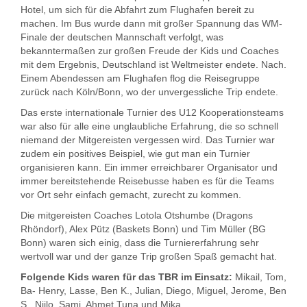
Hotel, um sich für die Abfahrt zum Flughafen bereit zu
machen. Im Bus wurde dann mit großer Spannung das WM-
Finale der deutschen Mannschaft verfolgt, was
bekanntermaßen zur großen Freude der Kids und Coaches
mit dem Ergebnis, Deutschland ist Weltmeister endete. Nach.
Einem Abendessen am Flughafen flog die Reisegruppe
zurück nach Köln/Bonn, wo der unvergessliche Trip endete.
Das erste internationale Turnier des U12 Kooperationsteams
war also für alle eine unglaubliche Erfahrung, die so schnell
niemand der Mitgereisten vergessen wird. Das Turnier war
zudem ein positives Beispiel, wie gut man ein Turnier
organisieren kann. Ein immer erreichbarer Organisator und
immer bereitstehende Reisebusse haben es für die Teams
vor Ort sehr einfach gemacht, zurecht zu kommen.
Die mitgereisten Coaches Lotola Otshumbe (Dragons
Rhöndorf), Alex Pütz (Baskets Bonn) und Tim Müller (BG
Bonn) waren sich einig, dass die Turniererfahrung sehr
wertvoll war und der ganze Trip großen Spaß gemacht hat.
Folgende Kids waren für das TBR im Einsatz:
Mikail, Tom,
Ba- Henry, Lasse, Ben K., Julian, Diego, Miguel, Jerome, Ben
S., Niilo, Sami, Ahmet Tuna und Mika