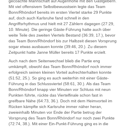
gecoachte Mannschaft auf Augenhöhe mit den Gastgebern.
Mit viel offensivem Selbstbewusstsein legte das Team
Bonn/Rhöndorf bereits im ersten Viertel starke 29 Punkte
auf, doch auch Karlsruhe fand schnell in den
Angriffsrhythmus und hielt mit 27 Zählern dagegen (27:29,
10. Minute). Die geringe Gäste-Führung hatte auch über
weite Teile des zweiten Viertels Bestand (36:39, 17.), bevor
das Team Bonn/Rhöndorf bis zur Halbzeit diesen Vorsprung
sogar etwas ausbauen konnte (39:46, 20.). Zu diesem
Zeitpunkt hatte Janne Müller bereits 17 Punkte erzielt.
Auch nach dem Seitenwechsel blieb die Partie eng
umkämpft, obwohl das Team Bonn/Rhöndorf noch immer
erfolgreich seinen kleinen Vorteil aufrechterhalten konnte
(51:52, 25.). So ging es auch weiterhin mit einer Gäste-
Führung in das Schlussviertel (58:61, 30.). Als das Team
Bonn/Rhöndorf knapp vier Minuten vor Schluss mit neun
Punkten führte, rückte das Viertelfinale schon fast in
greifbare Nähe (64:73, 36.). Doch mit dem Heimvorteil im
Rücken kämpfte sich Karlsruhe immer näher heran,
zweieinhalb Minuten vor Ende der Partie betrug der
Vorsprung des Team Bonn/Rhöndorf nur noch zwei Punkte
(72:74, 38.). Mit einer Ein-Punkt-Führung ging es in die