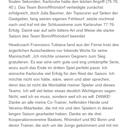
finalen Sekunden, Karlsruhe hatte den letzten Angriff (75:76,
40.). Das Team Bonn/Rhöndorf verteidigte zunächst
erfolgreich, doch Julis Baumer, der Topscorer auf Seiten der
Gastgeber, fang seinen eigenen Fehlwurf, setzte nochmal
nach und traf mit der Schlusssirene zum Karlsruher 77:76-
Erfolg. Damit war auf sehr bittere Art und Weise die starke
Saison des Team Bonn/Rhöndorf beendet.
Headcoach Francesco Tubiana fand aus der Ferne trotz des
ärgerlichen Ausscheidens nur lobende Worte für seine
Mannschaft: „Ich möchte unseren Gegnern zum Sieg
gratulieren. Es war eine sehr gute und eng umkämpfte Serie,
wozu auch das Ende im dritten Spiel perfekt passt. Ich
wünsche Karlsruhe viel Erfolg für den Rest der Saison. Ich
möchte nicht von hätte, wäre, wenn und aber sprechen,
denn das ist nicht die Mentalität meiner Spieler und dieses
Teams. Ich will viel lieber etwas deutlich Wichtigeres sagen.
Nicht, weil ich es muss, sondern weil ich es will: DANKE!
Danke an alle meine Co-Trainer, helfenden Hände und
Vereins-Mitarbeiter, die mit mir und den Spielern in dieser
langen Saison gearbeitet haben. Danke an die drei
Kooperationsvereine Baskets, Rhöndorf und BG Bonn und
deren Trainer, die sich um die Jungs gekümmert und mit mir