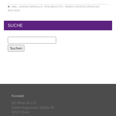
JBBL
,
JUGEND MÄNNLICH
,
SPIELBERICHTE
,
VEREIN
UPDATES ERHALTEN:
RSS FEED
SUCHE
Kontakt
BG Bonn 92 e.V.
Sankt-Augustinus-Straße 46
53175 Bonn