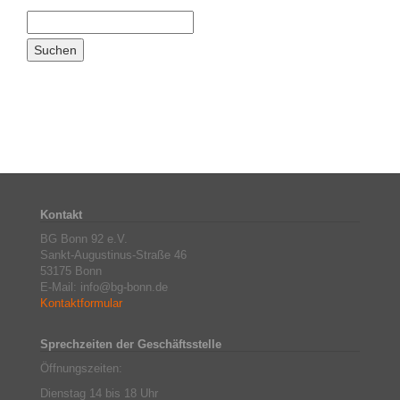
Kontakt
BG Bonn 92 e.V.
Sankt-Augustinus-Straße 46
53175 Bonn
E-Mail: info@bg-bonn.de
Kontaktformular
Sprechzeiten der Geschäftsstelle
Öffnungszeiten:
Dienstag 14 bis 18 Uhr