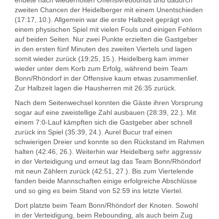
endete nach wiederholten Offensivrebounds und dadurch
zweiten Chancen der Heidelberger mit einem Unentschieden
(17:17, 10.). Allgemein war die erste Halbzeit geprägt von
einem physischen Spiel mit vielen Fouls und einigen Fehlern
auf beiden Seiten. Nur zwei Punkte erzielten die Gastgeber
in den ersten fünf Minuten des zweiten Viertels und lagen
somit wieder zurück (19:25, 15.). Heidelberg kam immer
wieder unter dem Korb zum Erfolg, während beim Team
Bonn/Rhöndorf in der Offensive kaum etwas zusammenlief.
Zur Halbzeit lagen die Hausherren mit 26:35 zurück.
Nach dem Seitenwechsel konnten die Gäste ihren Vorsprung
sogar auf eine zweistellige Zahl ausbauen (28:39, 22.). Mit
einem 7:0-Lauf kämpften sich die Gastgeber aber schnell
zurück ins Spiel (35:39, 24.). Aurel Bucur traf einen
schwierigen Dreier und konnte so den Rückstand im Rahmen
halten (42:46, 26.). Weiterhin war Heidelberg sehr aggressiv
in der Verteidigung und erneut lag das Team Bonn/Rhöndorf
mit neun Zählern zurück (42:51, 27.). Bis zum Viertelende
fanden beide Mannschaften einige erfolgreiche Abschlüsse
und so ging es beim Stand von 52:59 ins letzte Viertel.
Dort platzte beim Team Bonn/Rhöndorf der Knoten. Sowohl
in der Verteidigung, beim Rebounding, als auch beim Zug