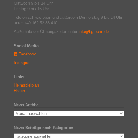
Mittwoch 9 bis 14 Uhr
Freitag 9 bis 15 Uhr
Telefonisch wie oben und außerdem Donnerstag 9 bis 14 Uhr
unter +49 162 52 88 410
Außerhalb der Öffnungszeiten unter
info@bg-bonn.de
Social Media
Facebook
Instagram
Links
Heimspielplan
Hallen
News Archiv
News Beiträge nach Kategorien