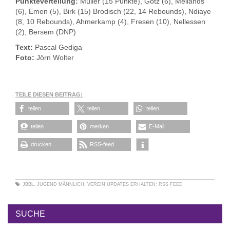
Punkteverteilung:
Müller (15 Punkte), Götz (6), Meilands
(6), Emen (5), Birk (15) Brodisch (22, 14 Rebounds), Ndiaye
(8, 10 Rebounds), Ahmerkamp (4), Fresen (10), Nellessen
(2), Bersem (DNP)
Text:
Pascal Gediga
Foto:
Jörn Wolter
TEILE DIESEN BEITRAG:
teilen
teilen
teilen
teilen
merken
E-Mail
drucken
RSS-feed
JBBL
,
JUGEND MÄNNLICH
,
VEREIN
UPDATES ERHALTEN:
RSS FEED
SUCHE