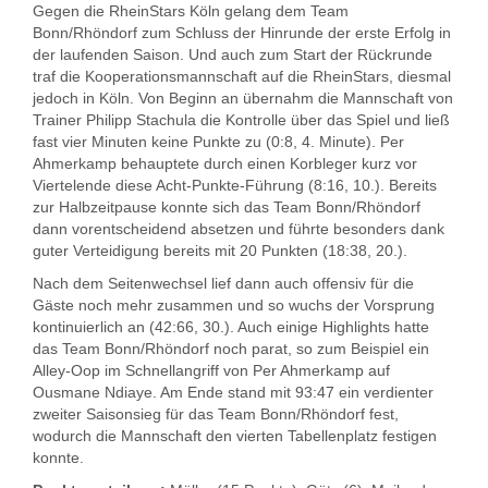
Gegen die RheinStars Köln gelang dem Team
Bonn/Rhöndorf zum Schluss der Hinrunde der erste Erfolg in
der laufenden Saison. Und auch zum Start der Rückrunde
traf die Kooperationsmannschaft auf die RheinStars, diesmal
jedoch in Köln. Von Beginn an übernahm die Mannschaft von
Trainer Philipp Stachula die Kontrolle über das Spiel und ließ
fast vier Minuten keine Punkte zu (0:8, 4. Minute). Per
Ahmerkamp behauptete durch einen Korbleger kurz vor
Viertelende diese Acht-Punkte-Führung (8:16, 10.). Bereits
zur Halbzeitpause konnte sich das Team Bonn/Rhöndorf
dann vorentscheidend absetzen und führte besonders dank
guter Verteidigung bereits mit 20 Punkten (18:38, 20.).
Nach dem Seitenwechsel lief dann auch offensiv für die
Gäste noch mehr zusammen und so wuchs der Vorsprung
kontinuierlich an (42:66, 30.). Auch einige Highlights hatte
das Team Bonn/Rhöndorf noch parat, so zum Beispiel ein
Alley-Oop im Schnellangriff von Per Ahmerkamp auf
Ousmane Ndiaye. Am Ende stand mit 93:47 ein verdienter
zweiter Saisonsieg für das Team Bonn/Rhöndorf fest,
wodurch die Mannschaft den vierten Tabellenplatz festigen
konnte.