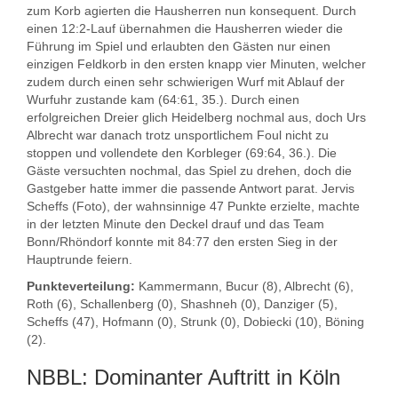
zum Korb agierten die Hausherren nun konsequent. Durch
einen 12:2-Lauf übernahmen die Hausherren wieder die
Führung im Spiel und erlaubten den Gästen nur einen
einzigen Feldkorb in den ersten knapp vier Minuten, welcher
zudem durch einen sehr schwierigen Wurf mit Ablauf der
Wurfuhr zustande kam (64:61, 35.). Durch einen
erfolgreichen Dreier glich Heidelberg nochmal aus, doch Urs
Albrecht war danach trotz unsportlichem Foul nicht zu
stoppen und vollendete den Korbleger (69:64, 36.). Die
Gäste versuchten nochmal, das Spiel zu drehen, doch die
Gastgeber hatte immer die passende Antwort parat. Jervis
Scheffs (Foto), der wahnsinnige 47 Punkte erzielte, machte
in der letzten Minute den Deckel drauf und das Team
Bonn/Rhöndorf konnte mit 84:77 den ersten Sieg in der
Hauptrunde feiern.
Punkteverteilung:
Kammermann, Bucur (8), Albrecht (6),
Roth (6), Schallenberg (0), Shashneh (0), Danziger (5),
Scheffs (47), Hofmann (0), Strunk (0), Dobiecki (10), Böning
(2).
NBBL: Dominanter Auftritt in Köln