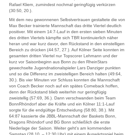
Rafael Kliem, zumindest nochmal geringfügig verkürzen
(30:50, 20.).
Mit dem neu gewonnenen Selbstvertrauen gestaltete die von
Max Becker trainierte Mannschaft das dritte Viertel deutlich
positiver. Mit einem 14:7-Lauf in den ersten sieben Minuten
des dritten Viertels kämpfte sich TBR kontinuierlich näher
heran und war kurz davor, den Rückstand in den einstelligen
Bereich zu drücken (44:57, 27.). Auf Kölner Seite konnten im
gesamten dritten Viertel nur Topscorer Lehmann und der
kurz vor Saisonbeginn aus Bonn zu den RheinStars
gewechselte Jugendnationalspieler Lars Danziger punkten
und so die Differenz im zweistelligen Bereich halten (49:64,
30.). Bis vier Minuten vor Schluss konnten die Mannschaft
von Coach Becker noch auf ein spätes Comeback hoffen,
denn der Rückstand blieb weiterhin nur geringfügig
zweistellig (57:69, 36.). Dann verschwanden beim Team
BonnRhöndorf aber die Kräfte und ein Kölner 11:1-Lauf
sorgte für die endgültige Entscheidung (58:80, 38.). Mit
64:87 kassierte die JBBL-Mannschaft der Baskets Bonn,
Dragons Rhöndorf und BG Bonn schließlich die erste
Niederlage der Saison. Weiter geht’s am kommenden
Samstag (28.10. – 12:30 Uhr) mit einem Auswärtsspiel beim