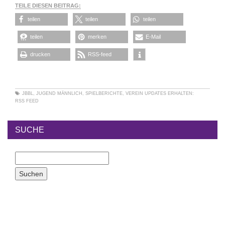
TEILE DIESEN BEITRAG:
teilen
teilen
teilen
teilen
merken
E-Mail
drucken
RSS-feed
JBBL
,
JUGEND MÄNNLICH
,
SPIELBERICHTE
,
VEREIN
UPDATES ERHALTEN:
RSS FEED
SUCHE