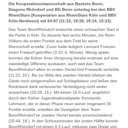
Die Kooperationsmannschaft aus Baskets Bonn,
Dragons Rhöndorf und BG Bonn unterlag bei den BBV
RheinStars (Kooperation aus RheinStars Köln und BBV
Köln-Nordwest) mit 64:87 (11:22, 19:28, 19:14, 15:23).
Das Team BonnRhöndorf erwischte einen schwachen Start in
die Partie in Köln. Es dauerte fast sechs Minuten, bis Remi
Völkers die ersten Punkte aus dem Feld für seine
Mannschaft erzielte. Zuvor hatte lediglich Leonard Franzen
einen Freiwurf getroffen (3:10, 6. Minute). Wenig später
konnten die Kölner ihren Vorsprung bereits erstmals auf eine
zweistellige Differenz ausbauen, auch weil das Team
BonnRhöndorf allein im ersten Viertel fünf Freiwürfe verfehlte
(11:22, 10.). Bis zur Mitte des zweiten Viertels blieben die
Gäste noch einigermaßen auf Schlagdistanz und ließen den
Rückstand dank verbesserter Verteidigung nicht weiter
anwachsen (20:28, 15.). Mit einem 16:0-Lauf, angeführt
durch den Kölner Jugendnationalspieler Konstantin
Lehmann, der in dieser Phase neun seiner insgesamt 30
Punkte erzielte, enteilten die Gastgeber dem Team
BonnRhöndorf im zweiten Viertel bereits vorentscheidend
(20:44, 18.). In den Schlussminuten der ersten Hälfte konnte
BonnRhöndorf mit einem 8:2-Lauf, inklusive zwei Dreier von