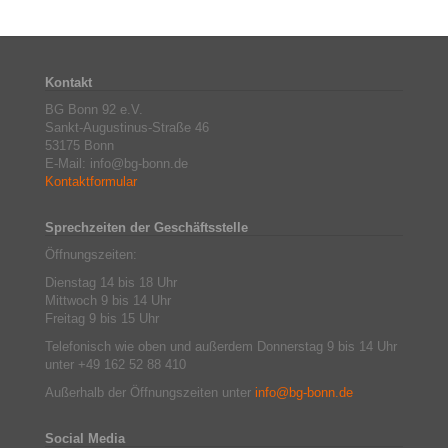
Kontakt
BG Bonn 92 e.V.
Sankt-Augustinus-Straße 46
53175 Bonn
E-Mail: info@bg-bonn.de
Kontaktformular
Sprechzeiten der Geschäftsstelle
Öffnungszeiten:
Dienstag 14 bis 18 Uhr
Mittwoch 9 bis 14 Uhr
Freitag 9 bis 15 Uhr
Telefonisch wie oben und außerdem Donnerstag 9 bis 14 Uhr
unter +49 162 52 88 410
Außerhalb der Öffnungszeiten unter
info@bg-bonn.de
Social Media