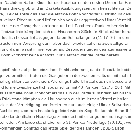
 Nachdem Rafael Kliem für die Hausherren den ersten Dreier der Par
m-Fans direkt groß und im Baskets Ausbildungszentrum herrschte von B
e). Leider sollte das aber die einzige BonnRhöndorfer Führung im ge
pt keinen Rhythmus und ließen sich von der aggressiven Ulmer Verteid
erluste der Gastgeber forcierten und mit Fastbreak-Punkten bereits im
der Freiwurflinie kämpften sich die Hausherren Stück für Stück näher hera
eutlich besser lief als gegen deren Schnellangriffe (11:17, 9.). In den
Gäste ihren Vorsprung dann aber doch wieder auf eine zweistellige Dif
Führung dann rasant immer weiter an. Besonders gegen das aggressive 
 BonnRhöndorf keine Antwort. Zur Halbzeit war die Partie bereits
spiel“ aber auf jeden einzelnen Punkt ankommt, da die Resultate beid
 zu ermitteln, traten die Gastgeber in der zweiten Halbzeit mit mehr 
 signifikant zu verkürzen. Allerdings hatte Ulm auf das nun bessere S
d führte zwischenzeitlich sogar schon mit 43 Punkten (32:75, 28.). Mit
tts sammelte BonnRhöndorf erstmals in der Partie zumindest ein bissc
 Rückstand kämpften die Hausherren auch im letzten Viertel mit aller
ck in der Verteidigung und forcierten nun auch einige Ulmer Ballverlust
 Ausbildungszentrum lautstark gefeiert wie ein Sieg. So konnte BonnRh
trotz der deutlichen Niederlage zumindest mit einer guten und insgesa
schieden. Am Ende stand aber eine 31-Punkte-Niederlage (70:101), w
kommenden Sonntag das letzte Spiel der diesjährigen JBBL-Saison