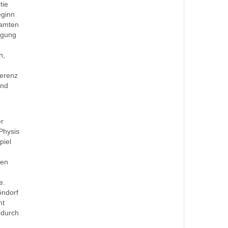
tie
eginn
samten
igung
n,
ferenz
und
er
Physis
piel
hen
e.
öndorf
mt
odurch