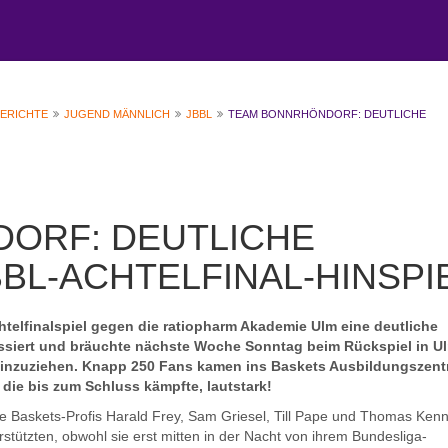
BERICHTE
JUGEND MÄNNLICH
JBBL
TEAM BONNRHÖNDORF: DEUTLICHE
ORF: DEUTLICHE
BBL-ACHTELFINAL-HINSPI
elfinalspiel gegen die ratiopharm Akademie Ulm eine deutliche
 kassiert und bräuchte nächste Woche Sonntag beim Rückspiel in U
e einzuziehen. Knapp 250 Fans kamen ins Baskets Ausbildungszen
die bis zum Schluss kämpfte, lautstark!
ie Baskets-Profis Harald Frey, Sam Griesel, Till Pape und Thomas Ken
ützten, obwohl sie erst mitten in der Nacht von ihrem Bundesliga-