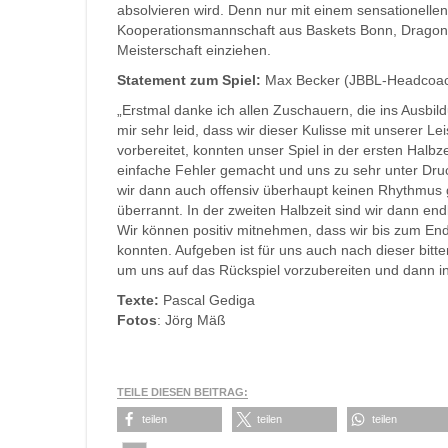
absolvieren wird. Denn nur mit einem sensationell
Kooperationsmannschaft aus Baskets Bonn, Dragons
Meisterschaft einziehen.
Statement zum Spiel:
Max Becker (JBBL-Headcoac
„Erstmal danke ich allen Zuschauern, die ins Ausbi
mir sehr leid, dass wir dieser Kulisse mit unserer L
vorbereitet, konnten unser Spiel in der ersten Halbze
einfache Fehler gemacht und uns zu sehr unter Druc
wir dann auch offensiv überhaupt keinen Rhythmus 
überrannt. In der zweiten Halbzeit sind wir dann en
Wir können positiv mitnehmen, dass wir bis zum En
konnten. Aufgeben ist für uns auch nach dieser bitt
um uns auf das Rückspiel vorzubereiten und dann i
Texte:
Pascal Gediga
Fotos
: Jörg Mäß
TEILE DIESEN BEITRAG:
teilen
teilen
teilen