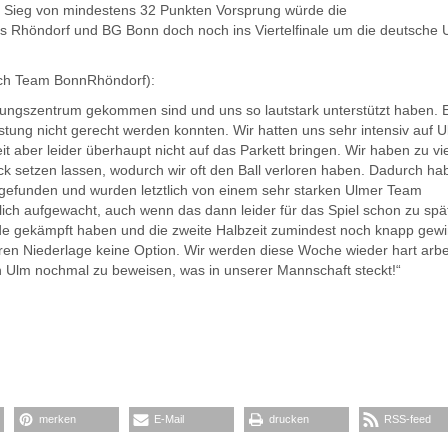
en Sieg von mindestens 32 Punkten Vorsprung würde die
 Rhöndorf und BG Bonn doch noch ins Viertelfinale um die deutsche 
h Team BonnRhöndorf):
ldungszentrum gekommen sind und uns so lautstark unterstützt haben. E
eistung nicht gerecht werden konnten. Wir hatten uns sehr intensiv auf 
it aber leider überhaupt nicht auf das Parkett bringen. Wir haben zu vi
k setzen lassen, wodurch wir oft den Ball verloren haben. Dadurch ha
gefunden und wurden letztlich von einem sehr starken Ulmer Team
dlich aufgewacht, auch wenn das dann leider für das Spiel schon zu spä
de gekämpft haben und die zweite Halbzeit zumindest noch knapp gew
eren Niederlage keine Option. Wir werden diese Woche wieder hart arbe
n Ulm nochmal zu beweisen, was in unserer Mannschaft steckt!“
merken
E-Mail
drucken
RSS-feed