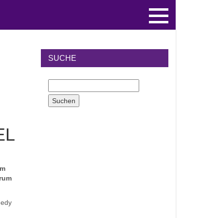
SUCHE
EL
lm
trum
nedy