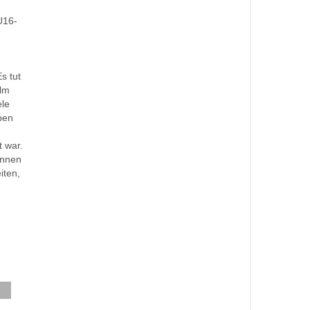
U16-
s tut
Ulm
ele
ben
t war.
innen
iten,