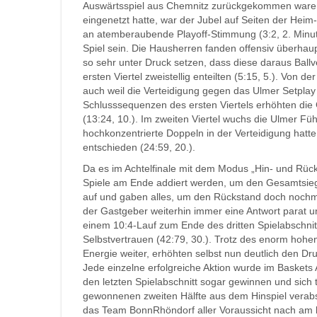
Auswärtsspiel aus Chemnitz zurückgekommen waren.
eingenetzt hatte, war der Jubel auf Seiten der Hei
an atemberaubende Playoff-Stimmung (3:2, 2. Minut
Spiel sein. Die Hausherren fanden offensiv überhau
so sehr unter Druck setzen, dass diese daraus Ballv
ersten Viertel zweistellig enteilten (5:15, 5.). Von 
auch weil die Verteidigung gegen das Ulmer Setplay d
Schlusssequenzen des ersten Viertels erhöhten die 
(13:24, 10.). Im zweiten Viertel wuchs die Ulmer 
hochkonzentrierte Doppeln in der Verteidigung hatte
entschieden (24:59, 20.).
Da es im Achtelfinale mit dem Modus „Hin- und Rück
Spiele am Ende addiert werden, um den Gesamtsieger
auf und gaben alles, um den Rückstand doch nochmal
der Gastgeber weiterhin immer eine Antwort parat un
einem 10:4-Lauf zum Ende des dritten Spielabschni
Selbstvertrauen (42:79, 30.). Trotz des enorm hohen
Energie weiter, erhöhten selbst nun deutlich den Dru
Jede einzelne erfolgreiche Aktion wurde im Baskets
den letzten Spielabschnitt sogar gewinnen und sich 
gewonnenen zweiten Hälfte aus dem Hinspiel verab
das Team BonnRhöndorf aller Voraussicht nach am 