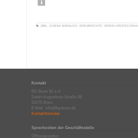
JBBL
,
JUGEND MÄNNLICH
,
SPIELBERICHTE
,
VEREIN
UPDATES ERHA
Kontakt
BG Bonn 92 e.V.
Sankt-Augustinus-Straße 46
53175 Bonn
E-Mail: info@bg-bonn.de
Kontaktformular
Sprechzeiten der Geschäftsstelle
Öffnungszeiten: