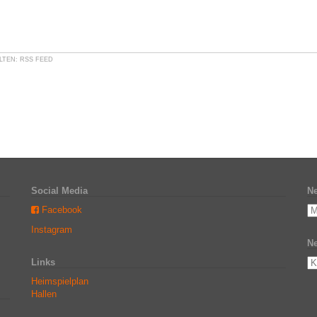
LTEN:
RSS FEED
Social Media
Ne
Facebook
Instagram
Ne
Links
Heimspielplan
Hallen