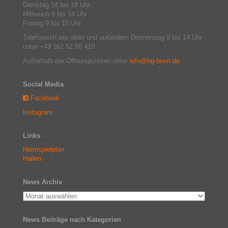
Dienstag 14 bis 18 Uhr
Mittwoch 9 bis 14 Uhr
Freitag 9 bis 15 Uhr
Telefonisch wie oben und außerdem Donnerstag 9 bis 14 Uhr
unter +49 162 52 88 410
Außerhalb der Öffnungszeiten unter
info@bg-bonn.de
Social Media
Facebook
Instagram
Links
Heimspielplan
Hallen
News Archiv
News Beiträge nach Kategorien