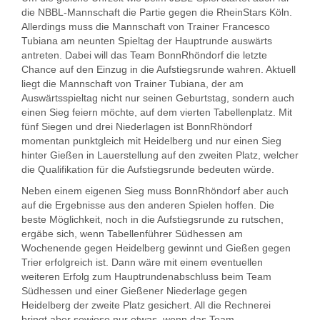
die NBBL-Mannschaft die Partie gegen die RheinStars Köln.
Allerdings muss die Mannschaft von Trainer Francesco
Tubiana am neunten Spieltag der Hauptrunde auswärts
antreten. Dabei will das Team BonnRhöndorf die letzte
Chance auf den Einzug in die Aufstiegsrunde wahren. Aktuell
liegt die Mannschaft von Trainer Tubiana, der am
Auswärtsspieltag nicht nur seinen Geburtstag, sondern auch
einen Sieg feiern möchte, auf dem vierten Tabellenplatz. Mit
fünf Siegen und drei Niederlagen ist BonnRhöndorf
momentan punktgleich mit Heidelberg und nur einen Sieg
hinter Gießen in Lauerstellung auf den zweiten Platz, welcher
die Qualifikation für die Aufstiegsrunde bedeuten würde.
Neben einem eigenen Sieg muss BonnRhöndorf aber auch
auf die Ergebnisse aus den anderen Spielen hoffen. Die
beste Möglichkeit, noch in die Aufstiegsrunde zu rutschen,
ergäbe sich, wenn Tabellenführer Südhessen am
Wochenende gegen Heidelberg gewinnt und Gießen gegen
Trier erfolgreich ist. Dann wäre mit einem eventuellen
weiteren Erfolg zum Hauptrundenabschluss beim Team
Südhessen und einer Gießener Niederlage gegen
Heidelberg der zweite Platz gesichert. All die Rechnerei
bringt aber sowieso nur etwas, wenn das Team