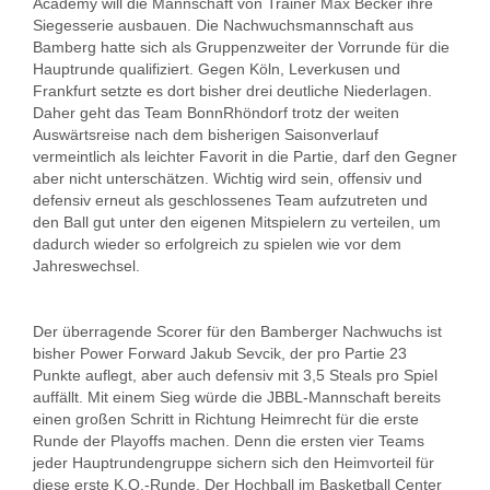
Academy will die Mannschaft von Trainer Max Becker ihre
Siegesserie ausbauen. Die Nachwuchsmannschaft aus
Bamberg hatte sich als Gruppenzweiter der Vorrunde für die
Hauptrunde qualifiziert. Gegen Köln, Leverkusen und
Frankfurt setzte es dort bisher drei deutliche Niederlagen.
Daher geht das Team BonnRhöndorf trotz der weiten
Auswärtsreise nach dem bisherigen Saisonverlauf
vermeintlich als leichter Favorit in die Partie, darf den Gegner
aber nicht unterschätzen. Wichtig wird sein, offensiv und
defensiv erneut als geschlossenes Team aufzutreten und
den Ball gut unter den eigenen Mitspielern zu verteilen, um
dadurch wieder so erfolgreich zu spielen wie vor dem
Jahreswechsel.
Der überragende Scorer für den Bamberger Nachwuchs ist
bisher Power Forward Jakub Sevcik, der pro Partie 23
Punkte auflegt, aber auch defensiv mit 3,5 Steals pro Spiel
auffällt. Mit einem Sieg würde die JBBL-Mannschaft bereits
einen großen Schritt in Richtung Heimrecht für die erste
Runde der Playoffs machen. Denn die ersten vier Teams
jeder Hauptrundengruppe sichern sich den Heimvorteil für
diese erste K.O.-Runde. Der Hochball im Basketball Center