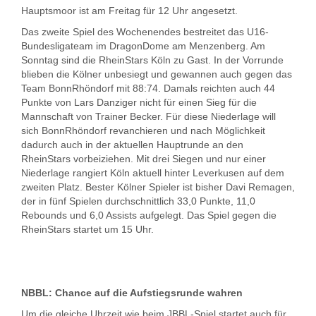
Hauptsmoor ist am Freitag für 12 Uhr angesetzt.
Das zweite Spiel des Wochenendes bestreitet das U16-
Bundesligateam im DragonDome am Menzenberg. Am
Sonntag sind die RheinStars Köln zu Gast. In der Vorrunde
blieben die Kölner unbesiegt und gewannen auch gegen das
Team BonnRhöndorf mit 88:74. Damals reichten auch 44
Punkte von Lars Danziger nicht für einen Sieg für die
Mannschaft von Trainer Becker. Für diese Niederlage will
sich BonnRhöndorf revanchieren und nach Möglichkeit
dadurch auch in der aktuellen Hauptrunde an den
RheinStars vorbeiziehen. Mit drei Siegen und nur einer
Niederlage rangiert Köln aktuell hinter Leverkusen auf dem
zweiten Platz. Bester Kölner Spieler ist bisher Davi Remagen,
der in fünf Spielen durchschnittlich 33,0 Punkte, 11,0
Rebounds und 6,0 Assists aufgelegt. Das Spiel gegen die
RheinStars startet um 15 Uhr.
NBBL: Chance auf die Aufstiegsrunde wahren
Um die gleiche Uhrzeit wie beim JBBL-Spiel startet auch für