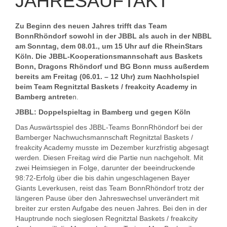
JAHRESAUFTAKT
Zu Beginn des neuen Jahres trifft das Team
BonnRhöndorf sowohl in der JBBL als auch in der NBBL
am Sonntag, dem 08.01., um 15 Uhr auf die RheinStars
Köln. Die JBBL-Kooperationsmannschaft aus Baskets
Bonn, Dragons Rhöndorf und BG Bonn muss außerdem
bereits am Freitag (06.01. – 12 Uhr) zum Nachholspiel
beim Team Regnitztal Baskets / freakcity Academy in
Bamberg antrete
n.
JBBL: Doppelspieltag in Bamberg und gegen Köln
Das Auswärtsspiel des JBBL-Teams BonnRhöndorf bei der
Bamberger Nachwuchsmannschaft Regnitztal Baskets /
freakcity Academy musste im Dezember kurzfristig abgesagt
werden. Diesen Freitag wird die Partie nun nachgeholt. Mit
zwei Heimsiegen in Folge, darunter der beeindruckende
98:72-Erfolg über die bis dahin ungeschlagenen Bayer
Giants Leverkusen, reist das Team BonnRhöndorf trotz der
längeren Pause über den Jahreswechsel unverändert mit
breiter zur ersten Aufgabe des neuen Jahres. Bei den in der
Hauptrunde noch sieglosen Regnitztal Baskets / freakcity