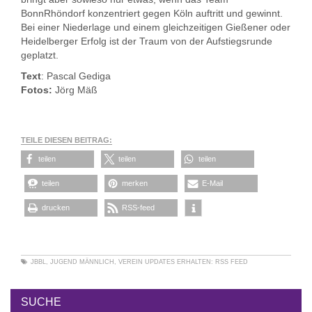
BonnRhöndorf konzentriert gegen Köln auftritt und gewinnt.
Bei einer Niederlage und einem gleichzeitigen Gießener oder
Heidelberger Erfolg ist der Traum von der Aufstiegsrunde
geplatzt.
Text
: Pascal Gediga
Fotos:
Jörg Mäß
TEILE DIESEN BEITRAG:
teilen
teilen
teilen
teilen
merken
E-Mail
drucken
RSS-feed
JBBL
,
JUGEND MÄNNLICH
,
VEREIN
UPDATES ERHALTEN:
RSS FEED
SUCHE