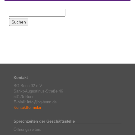
Kontakt
BG Bonn 92 e.V.
Sankt-Augustinus-Straße 46
53175 Bonn
E-Mail: info@bg-bonn.de
Kontaktformular
Sprechzeiten der Geschäftsstelle
Öffnungszeiten: