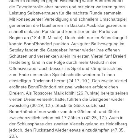
Auch im Rückspiel gegen Heidelberg wollte BonnRhöndorf
die Favoritenrolle aber nutzen und mit einer weiteren guten
Leistung Selbstvertrauen für die nächste Runde sammeln.
Mit konsequenter Verteidigung und schnellem Umschaltspiel
generierten die Hausherren im Baskets Ausbildungszentrum
schnell einfache Punkte und kontrollierten die Partie von
Beginn an (18:4, 6. Minute). Doch nicht nur im Schnellangriff
konnte BonnRhöndorf punkten. Aus guter Ballbewegung im
Setplay fanden die Gastgeber immer wieder ihre offenen
Schützen und versenkten allein im ersten Viertel fünf Dreier!
Heidelberg fand in der Folge durch mehr Geduld in der
Offensive aber auch besser ins Spiel und kämpfte sich bis
zum Ende des ersten Spielabschnitts wieder auf einen
einstelligen Rückstand heran (24:17, 10.). Das zweite Viertel
eröffnete BonnRhöndorf mit zwei weiteren erfolgreichen
Dreiern. Als Topscorer Malik Idbihi (26 Punkte) bereits seinen
vierten Dreier versenkt hatte, führten die Gastgeber wieder
zweistellig (30:19, 12.). Stück für Stück setzte sich
BonnRhöndorf nun weiter von den Gästen ab und führte
zwischenzeitlich schon mit 17 Zählern (42:25, 17.). Auch in
der Schlussphase des zweiten Viertels gelang es Heidelberg
jedoch, den Rückstand wieder etwas einzudämpfen (47:35,
20.).