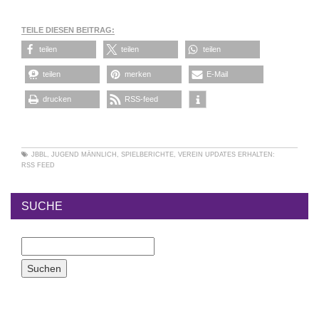
TEILE DIESEN BEITRAG:
teilen
teilen
teilen
teilen
merken
E-Mail
drucken
RSS-feed
JBBL
,
JUGEND MÄNNLICH
,
SPIELBERICHTE
,
VEREIN
UPDATES ERHALTEN:
RSS FEED
SUCHE