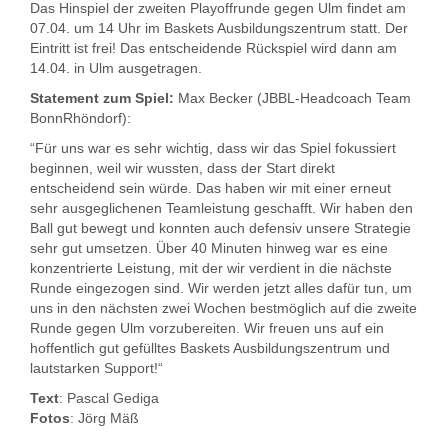
Das Hinspiel der zweiten Playoffrunde gegen Ulm findet am
07.04. um 14 Uhr im Baskets Ausbildungszentrum statt. Der
Eintritt ist frei! Das entscheidende Rückspiel wird dann am
14.04. in Ulm ausgetragen.
Statement zum Spiel:
Max Becker (JBBL-Headcoach Team
BonnRhöndorf):
“Für uns war es sehr wichtig, dass wir das Spiel fokussiert
beginnen, weil wir wussten, dass der Start direkt
entscheidend sein würde. Das haben wir mit einer erneut
sehr ausgeglichenen Teamleistung geschafft. Wir haben den
Ball gut bewegt und konnten auch defensiv unsere Strategie
sehr gut umsetzen. Über 40 Minuten hinweg war es eine
konzentrierte Leistung, mit der wir verdient in die nächste
Runde eingezogen sind. Wir werden jetzt alles dafür tun, um
uns in den nächsten zwei Wochen bestmöglich auf die zweite
Runde gegen Ulm vorzubereiten. Wir freuen uns auf ein
hoffentlich gut gefülltes Baskets Ausbildungszentrum und
lautstarken Support!“
Text
: Pascal Gediga
Fotos
: Jörg Mäß