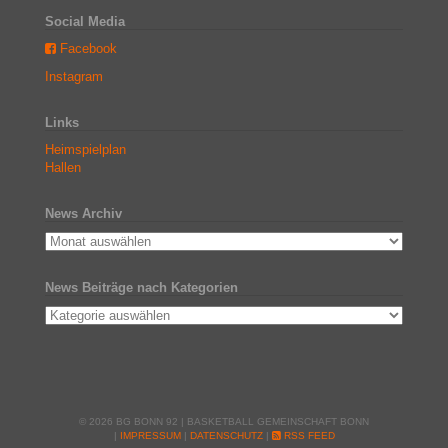
Social Media
Facebook
Instagram
Links
Heimspielplan
Hallen
News Archiv
News Beiträge nach Kategorien
© 2026 BG BONN 92 | BASKETBALL GEMEINSCHAFT BONN
|
IMPRESSUM
|
DATENSCHUTZ
|
RSS FEED