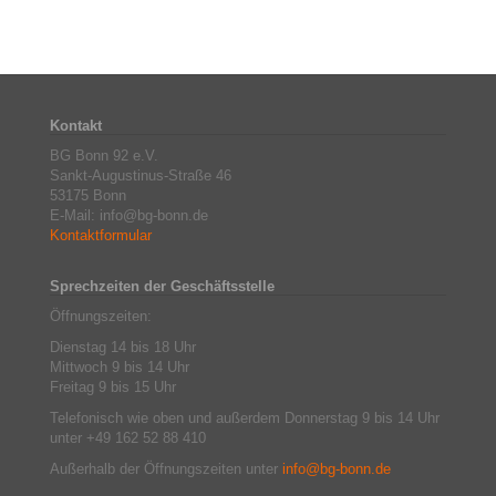
Kontakt
BG Bonn 92 e.V.
Sankt-Augustinus-Straße 46
53175 Bonn
E-Mail: info@bg-bonn.de
Kontaktformular
Sprechzeiten der Geschäftsstelle
Öffnungszeiten:
Dienstag 14 bis 18 Uhr
Mittwoch 9 bis 14 Uhr
Freitag 9 bis 15 Uhr
Telefonisch wie oben und außerdem Donnerstag 9 bis 14 Uhr
unter +49 162 52 88 410
Außerhalb der Öffnungszeiten unter
info@bg-bonn.de