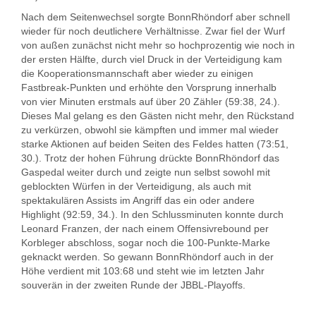
Nach dem Seitenwechsel sorgte BonnRhöndorf aber schnell
wieder für noch deutlichere Verhältnisse. Zwar fiel der Wurf
von außen zunächst nicht mehr so hochprozentig wie noch in
der ersten Hälfte, durch viel Druck in der Verteidigung kam
die Kooperationsmannschaft aber wieder zu einigen
Fastbreak-Punkten und erhöhte den Vorsprung innerhalb
von vier Minuten erstmals auf über 20 Zähler (59:38, 24.).
Dieses Mal gelang es den Gästen nicht mehr, den Rückstand
zu verkürzen, obwohl sie kämpften und immer mal wieder
starke Aktionen auf beiden Seiten des Feldes hatten (73:51,
30.). Trotz der hohen Führung drückte BonnRhöndorf das
Gaspedal weiter durch und zeigte nun selbst sowohl mit
geblockten Würfen in der Verteidigung, als auch mit
spektakulären Assists im Angriff das ein oder andere
Highlight (92:59, 34.). In den Schlussminuten konnte durch
Leonard Franzen, der nach einem Offensivrebound per
Korbleger abschloss, sogar noch die 100-Punkte-Marke
geknackt werden. So gewann BonnRhöndorf auch in der
Höhe verdient mit 103:68 und steht wie im letzten Jahr
souverän in der zweiten Runde der JBBL-Playoffs.