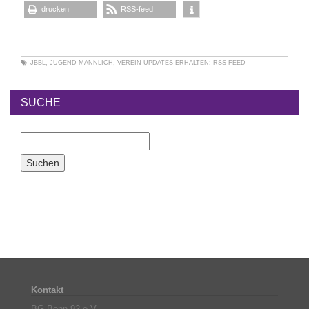
drucken
RSS-feed
JBBL
,
JUGEND MÄNNLICH
,
VEREIN
UPDATES ERHALTEN:
RSS FEED
SUCHE
Kontakt
BG Bonn 92 e.V.