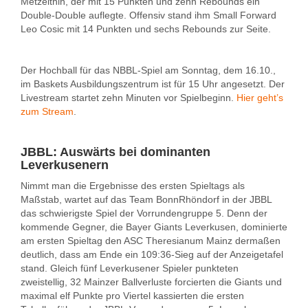
Metzelthin, der mit 15 Punkten und zehn Rebounds ein
Double-Double auflegte. Offensiv stand ihm Small Forward
Leo Cosic mit 14 Punkten und sechs Rebounds zur Seite.
Der Hochball für das NBBL-Spiel am Sonntag, dem 16.10.,
im Baskets Ausbildungszentrum ist für 15 Uhr angesetzt. Der
Livestream startet zehn Minuten vor Spielbeginn.
Hier geht’s
zum Stream
.
JBBL: Auswärts bei dominanten
Leverkusenern
Nimmt man die Ergebnisse des ersten Spieltags als
Maßstab, wartet auf das Team BonnRhöndorf in der JBBL
das schwierigste Spiel der Vorrundengruppe 5. Denn der
kommende Gegner, die Bayer Giants Leverkusen, dominierte
am ersten Spieltag den ASC Theresianum Mainz dermaßen
deutlich, dass am Ende ein 109:36-Sieg auf der Anzeigetafel
stand. Gleich fünf Leverkusener Spieler punkteten
zweistellig, 32 Mainzer Ballverluste forcierten die Giants und
maximal elf Punkte pro Viertel kassierten die ersten