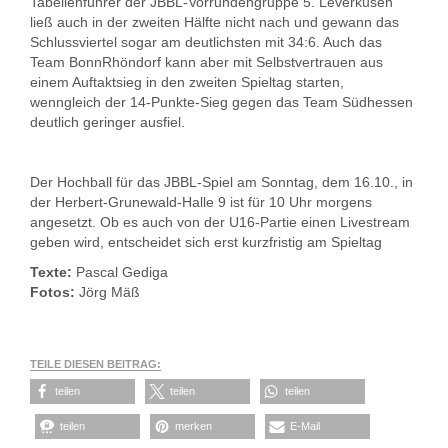
Tabellenführer der JBBL-Vorrundengruppe 5. Leverkusen
ließ auch in der zweiten Hälfte nicht nach und gewann das
Schlussviertel sogar am deutlichsten mit 34:6. Auch das
Team BonnRhöndorf kann aber mit Selbstvertrauen aus
einem Auftaktsieg in den zweiten Spieltag starten,
wenngleich der 14-Punkte-Sieg gegen das Team Südhessen
deutlich geringer ausfiel.
Der Hochball für das JBBL-Spiel am Sonntag, dem 16.10., in
der Herbert-Grunewald-Halle 9 ist für 10 Uhr morgens
angesetzt. Ob es auch von der U16-Partie einen Livestream
geben wird, entscheidet sich erst kurzfristig am Spieltag
Texte:
Pascal Gediga
Fotos:
Jörg Mäß
TEILE DIESEN BEITRAG:
teilen
teilen
teilen
teilen
merken
E-Mail