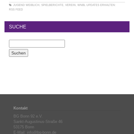
JUGEND WEIBLICH
,
SPIELBERICHTE
,
VEREIN
,
WNBL
UPDATES ERHALTEN:
RSS FEED
SUCHE
Kontakt
BG Bonn 92 e.V.
Sankt-Augustinus-Straße 46
53175 Bonn
E-Mail: info@bg-bonn.de