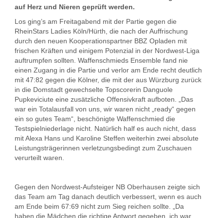
auf Herz und Nieren geprüft werden.
Los ging’s am Freitagabend mit der Partie gegen die
RheinStars Ladies Köln/Hürth, die nach der Auffrischung
durch den neuen Kooperationspartner BBZ Opladen mit
frischen Kräften und einigem Potenzial in der Nordwest-Liga
auftrumpfen sollten. Waffenschmieds Ensemble fand nie
einen Zugang in die Partie und verlor am Ende recht deutlich
mit 47:82 gegen die Kölner, die mit der aus Würzburg zurück
in die Domstadt gewechselte Topscorerin Danguole
Pupkeviciute eine zusätzliche Offensivkraft aufboten. „Das
war ein Totalausfall von uns, wir waren nicht „ready“ gegen
ein so gutes Team“, beschönigte Waffenschmied die
Testspielniederlage nicht. Natürlich half es auch nicht, dass
mit Alexa Hans und Karoline Steffen weiterhin zwei absolute
Leistungsträgerinnen verletzungsbedingt zum Zuschauen
verurteilt waren.
Gegen den Nordwest-Aufsteiger NB Oberhausen zeigte sich
das Team am Tag danach deutlich verbessert, wenn es auch
am Ende beim 67:69 nicht zum Sieg reichen sollte. „Da
haben die Mädchen die richtige Antwort gegeben, ich war