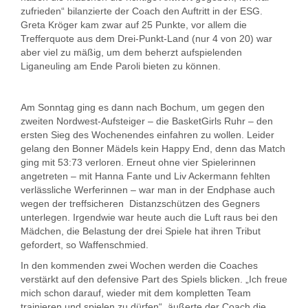
zufrieden“ bilanzierte der Coach den Auftritt in der ESG.
Greta Kröger kam zwar auf 25 Punkte, vor allem die
Trefferquote aus dem Drei-Punkt-Land (nur 4 von 20) war
aber viel zu mäßig, um dem beherzt aufspielenden
Liganeuling am Ende Paroli bieten zu können.
Am Sonntag ging es dann nach Bochum, um gegen den
zweiten Nordwest-Aufsteiger – die BasketGirls Ruhr – den
ersten Sieg des Wochenendes einfahren zu wollen. Leider
gelang den Bonner Mädels kein Happy End, denn das Match
ging mit 53:73 verloren. Erneut ohne vier Spielerinnen
angetreten – mit Hanna Fante und Liv Ackermann fehlten
verlässliche Werferinnen – war man in der Endphase auch
wegen der treffsicheren Distanzschützen des Gegners
unterlegen. Irgendwie war heute auch die Luft raus bei den
Mädchen, die Belastung der drei Spiele hat ihren Tribut
gefordert, so Waffenschmied.
In den kommenden zwei Wochen werden die Coaches
verstärkt auf den defensive Part des Spiels blicken. „Ich freue
mich schon darauf, wieder mit dem kompletten Team
trainieren und spielen zu dürfen“, äußerte der Coach die