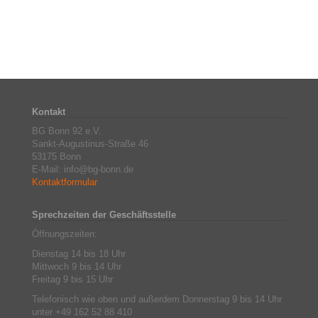
Kontakt
BG Bonn 92 e.V.
Sankt-Augustinus-Straße 46
53175 Bonn
E-Mail: info@bg-bonn.de
Kontaktformular
Sprechzeiten der Geschäftsstelle
Öffnungszeiten:
Dienstag 14 bis 18 Uhr
Mittwoch 9 bis 14 Uhr
Freitag 9 bis 15 Uhr
Telefonisch wie oben und außerdem Donnerstag 9 bis 14 Uhr
unter +49 162 52 88 410