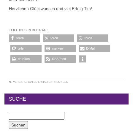
Herzlichen Glückwunsch und viel Erfolg Tim!
TEILE DIESEN BEITRAG:
teilen
teilen
teilen
teilen
merken
E-Mail
drucken
RSS-feed
VEREIN
UPDATES ERHALTEN:
RSS FEED
SUCHE