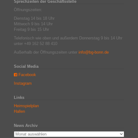
Sprechzeiten der Geschäftsstelle
Öffnungszeiten:
Dienstag 14 bis 18 Uhr
Mittwoch 9 bis 14 Uhr
Freitag 9 bis 15 Uhr
Telefonisch wie oben und außerdem Donnerstag 9 bis 14 Uhr
unter +49 162 52 88 410
Außerhalb der Öffnungszeiten unter
info@bg-bonn.de
Social Media
Facebook
Instagram
Links
Heimspielplan
Hallen
News Archiv