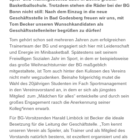
Basketballschule. Trotzdem stehen die Räder bei der BG
Bonn nicht still: Nach dem Einzug in die neue
Geschäftsstelle in Bad Godesberg freuen wir uns, mit
Tom Becker unseren Wunschkandidaten als
Geschäftsstellenleiter begrüßen zu dürfen!
Tom gehört schon seit mehreren Jahren zum erfolgreichen
Trainerteam der BG und engagiert sich hier mit Leidenschaft
und Energie im Minibasketball. Spätestens seit seinem
Freiwilligen Sozialen Jahr im Sport, in dem er beispielsweise
das große Weihnachtsturnier der BG maßgeblich
mitgestaltete, ist Tom auch hinter den Kulissen des Vereins
nicht mehr wegzudenken. Beinahe folgerichtig mutet die
Wahl des 20jährigen Studenten im Fach Sportmanagement
in den Vereinsvorstand an, in dem er sich als jüngstes
Mitglied zum „Mädchen für alles“ entwickelte und durch sein
großes Engagement rasch die Anerkennung seiner
Kolleg*innen erwarb.
Für BG-Vorsitzenden Harald Limböck ist Becker die ideale
Besetzung für die Leitung der Geschäftstelle. „Tom kennt
unseren Verein als Spieler, als Trainer und als Mitglied des
Vorstands natürlich bestens, ist exzellent organisiert und als