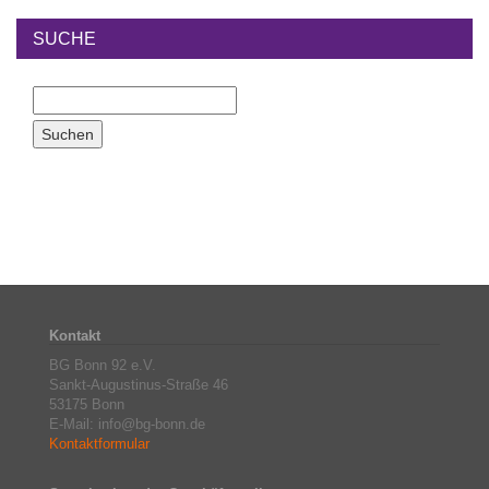
SUCHE
Kontakt
BG Bonn 92 e.V.
Sankt-Augustinus-Straße 46
53175 Bonn
E-Mail: info@bg-bonn.de
Kontaktformular