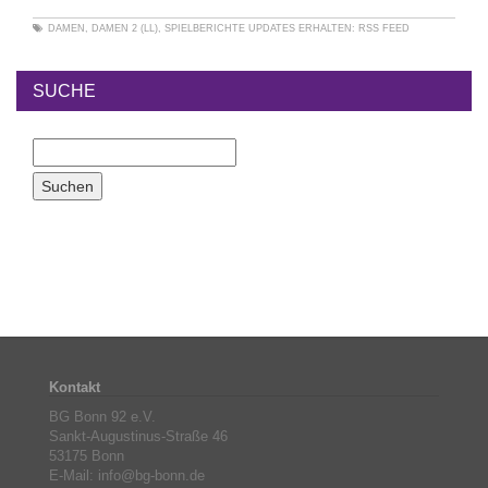
DAMEN
,
DAMEN 2 (LL)
,
SPIELBERICHTE
UPDATES ERHALTEN:
RSS FEED
SUCHE
Kontakt
BG Bonn 92 e.V.
Sankt-Augustinus-Straße 46
53175 Bonn
E-Mail: info@bg-bonn.de