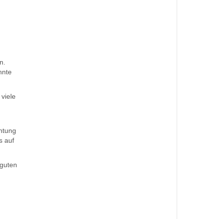
n.
nnte
 viele
chtung
s auf
 guten