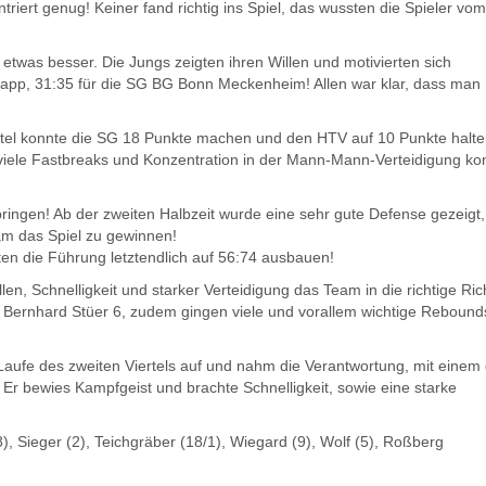
riert genug! Keiner fand richtig ins Spiel, das wussten die Spieler vom
twas besser. Die Jungs zeigten ihren Willen und motivierten sich
knapp, 31:35 für die SG BG Bonn Meckenheim! Allen war klar, dass man
iertel konnte die SG 18 Punkte machen und den HTV auf 10 Punkte halte
iele Fastbreaks und Konzentration in der Mann-Mann-Verteidigung ko
bringen! Ab der zweiten Halbzeit wurde eine sehr gute Defense gezeigt,
am das Spiel zu gewinnen!
nten die Führung letztendlich auf 56:74 ausbauen!
en, Schnelligkeit und starker Verteidigung das Team in die richtige Ri
d Bernhard Stüer 6, zudem gingen viele und vorallem wichtige Rebound
 Laufe des zweiten Viertels auf und nahm die Verantwortung, mit einem
Er bewies Kampfgeist und brachte Schnelligkeit, sowie eine starke
8), Sieger (2), Teichgräber (18/1), Wiegard (9), Wolf (5), Roßberg