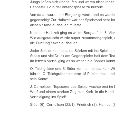
Jungs ließen sich überlaufen und waren nicht konzent
Hennefer TV in der Anfangsphase zu nutzen!
Von da an wurde der Ehrgeiz geweckt und es wurde e
gegenseitig! Zur Halbzeit war der Spielstand sehr 
diesen Stand ausbauen musste!
Nach der Halbzeit ging es weiter Berg auf, im 3. V
Wie ausgetauscht wurde super zusammengespielt, v
die Führung etwas ausbauen.
Jeder Spieler konnte seine Stärken mit ins Spiel ein
Steals und viel Druck am Gegenspieler half dem Te
Im letzten Viertel ging es so weiter, die Bonner kon
O. Teichgräber und B. Stüer konnten mit starkem Will
führen! O. Teichgräber steuerte 18 Punkte dazu un
sein Konto!
J. Cornellsen, Topscorer des Spiels, wachte erst im
Wurf und einem starken Zug zum Korb, in die Hand. 
Verteidigung ins Spiel!
Stüer (6), Cornellsen (22/1), Friedrich (3), Hempel (