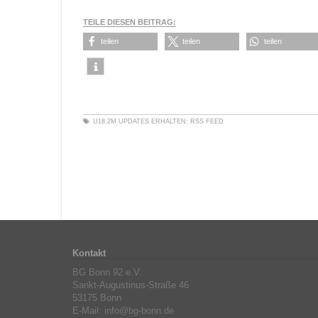
TEILE DIESEN BEITRAG:
teilen
teilen
teilen
U18.2M
UPDATES ERHALTEN:
RSS FEED
Kontakt
BG Bonn 92 e.V.
Sankt-Augustinus-Straße 46
53175 Bonn
E-Mail: info@bg-bonn.de