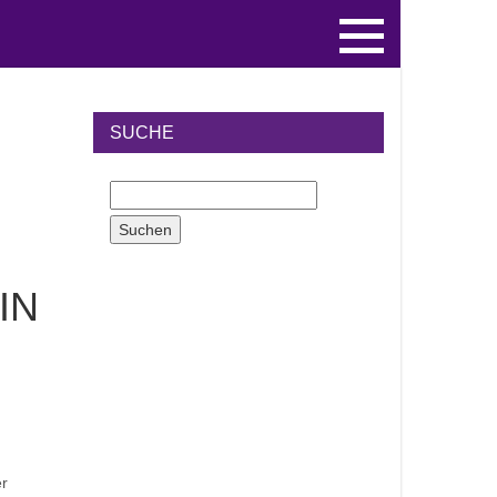
SUCHE
IN
er