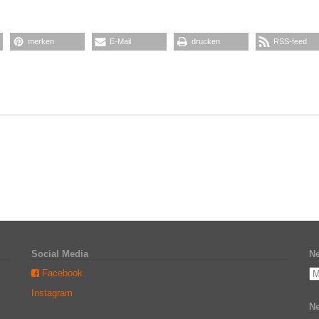
merken
E-Mail
drucken
RSS-feed
Social Media
Ne
Facebook
Instagram
Ne