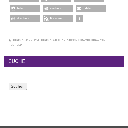
teilen
merken
E-Mail
drucken
RSS-feed
JUGEND MÄNNLICH
,
JUGEND WEIBLICH
,
VEREIN
UPDATES ERHALTEN:
RSS FEED
SUCHE