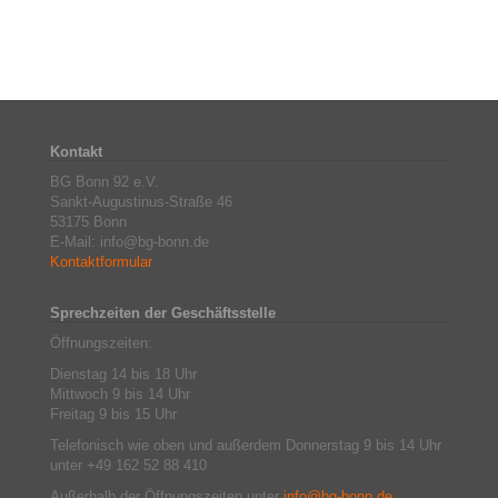
Kontakt
BG Bonn 92 e.V.
Sankt-Augustinus-Straße 46
53175 Bonn
E-Mail: info@bg-bonn.de
Kontaktformular
Sprechzeiten der Geschäftsstelle
Öffnungszeiten:
Dienstag 14 bis 18 Uhr
Mittwoch 9 bis 14 Uhr
Freitag 9 bis 15 Uhr
Telefonisch wie oben und außerdem Donnerstag 9 bis 14 Uhr
unter +49 162 52 88 410
Außerhalb der Öffnungszeiten unter
info@bg-bonn.de