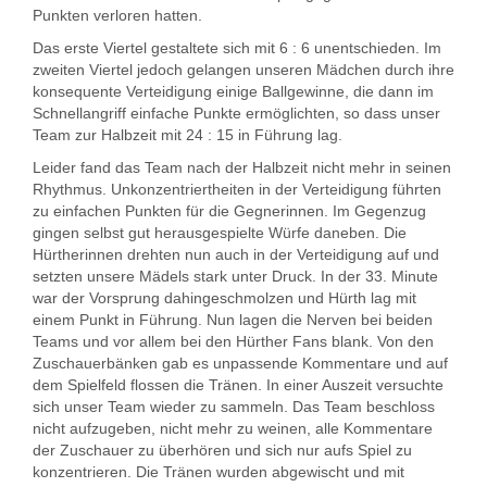
Punkten verloren hatten.
Das erste Viertel gestaltete sich mit 6 : 6 unentschieden. Im
zweiten Viertel jedoch gelangen unseren Mädchen durch ihre
konsequente Verteidigung einige Ballgewinne, die dann im
Schnellangriff einfache Punkte ermöglichten, so dass unser
Team zur Halbzeit mit 24 : 15 in Führung lag.
Leider fand das Team nach der Halbzeit nicht mehr in seinen
Rhythmus. Unkonzentriertheiten in der Verteidigung führten
zu einfachen Punkten für die Gegnerinnen. Im Gegenzug
gingen selbst gut herausgespielte Würfe daneben. Die
Hürtherinnen drehten nun auch in der Verteidigung auf und
setzten unsere Mädels stark unter Druck. In der 33. Minute
war der Vorsprung dahingeschmolzen und Hürth lag mit
einem Punkt in Führung. Nun lagen die Nerven bei beiden
Teams und vor allem bei den Hürther Fans blank. Von den
Zuschauerbänken gab es unpassende Kommentare und auf
dem Spielfeld flossen die Tränen. In einer Auszeit versuchte
sich unser Team wieder zu sammeln. Das Team beschloss
nicht aufzugeben, nicht mehr zu weinen, alle Kommentare
der Zuschauer zu überhören und sich nur aufs Spiel zu
konzentrieren. Die Tränen wurden abgewischt und mit