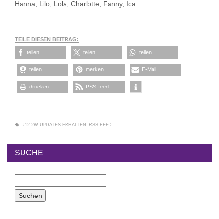
Hanna, Lilo, Lola, Charlotte, Fanny, Ida
TEILE DIESEN BEITRAG:
teilen
teilen
teilen
teilen
merken
E-Mail
drucken
RSS-feed
U12.2W
UPDATES ERHALTEN:
RSS FEED
SUCHE