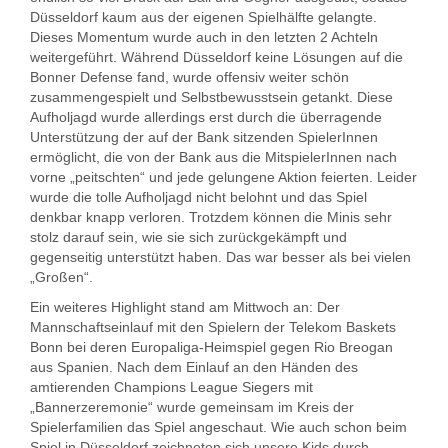
Düsseldorf kaum aus der eigenen Spielhälfte gelangte.
Dieses Momentum wurde auch in den letzten 2 Achteln
weitergeführt. Während Düsseldorf keine Lösungen auf die
Bonner Defense fand, wurde offensiv weiter schön
zusammengespielt und Selbstbewusstsein getankt. Diese
Aufholjagd wurde allerdings erst durch die überragende
Unterstützung der auf der Bank sitzenden SpielerInnen
ermöglicht, die von der Bank aus die MitspielerInnen nach
vorne „peitschten“ und jede gelungene Aktion feierten. Leider
wurde die tolle Aufholjagd nicht belohnt und das Spiel
denkbar knapp verloren. Trotzdem können die Minis sehr
stolz darauf sein, wie sie sich zurückgekämpft und
gegenseitig unterstützt haben. Das war besser als bei vielen
„Großen“.
Ein weiteres Highlight stand am Mittwoch an: Der
Mannschaftseinlauf mit den Spielern der Telekom Baskets
Bonn bei deren Europaliga-Heimspiel gegen Rio Breogan
aus Spanien. Nach dem Einlauf an den Händen des
amtierenden Champions League Siegers mit
„Bannerzeremonie“ wurde gemeinsam im Kreis der
Spielerfamilien das Spiel angeschaut. Wie auch schon beim
Spiel in Düsseldorf zeichneten sich unsere Kids durch