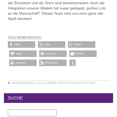
der Einzelnen und als Team sind bemerkenswert. Auch die
Integration unserer Mädels hat super geklappt, großes Lob
an die Mannschaft!“ Dieses Team wird uns noch ganz viel
Spaß bereiten!
TEILE DIESEN BEITRAG:
teilen
teilen
teilen
teilen
merken
E-Mail
drucken
RSS-feed
JUGEND MÄNNLICH
,
U10.1O
,
VEREIN
UPDATES ERHALTEN:
RSS FEED
SUCHE