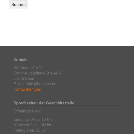
Kontakt
BG Bonn 92 e.V.
Sankt-Augustinus-Straße 46
53175 Bonn
E-Mail: info@bg-bonn.de
Kontaktformular
Sprechzeiten der Geschäftsstelle
Öffnungszeiten:
Dienstag 14 bis 18 Uhr
Mittwoch 9 bis 14 Uhr
Freitag 9 bis 15 Uhr