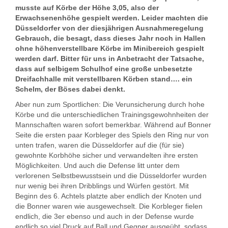
musste auf Körbe der Höhe 3,05, also der
Erwachsenenhöhe gespielt werden. Leider machten die
Düsseldorfer von der diesjährigen Ausnahmeregelung
Gebrauch, die besagt, dass dieses Jahr noch in Hallen
ohne höhenverstellbare Körbe im Minibereich gespielt
werden darf. Bitter für uns in Anbetracht der Tatsache,
dass auf selbigem Schulhof eine große unbesetzte
Dreifachhalle mit verstellbaren Körben stand…. ein
Schelm, der Böses dabei denkt.
Aber nun zum Sportlichen: Die Verunsicherung durch hohe
Körbe und die unterschiedlichen Trainingsgewohnheiten der
Mannschaften waren sofort bemerkbar. Während auf Bonner
Seite die ersten paar Korbleger des Spiels den Ring nur von
unten trafen, waren die Düsseldorfer auf die (für sie)
gewohnte Korbhöhe sicher und verwandelten ihre ersten
Möglichkeiten. Und auch die Defense litt unter dem
verlorenen Selbstbewusstsein und die Düsseldorfer wurden
nur wenig bei ihren Dribblings und Würfen gestört. Mit
Beginn des 6. Achtels platzte aber endlich der Knoten und
die Bonner waren wie ausgewechselt. Die Korbleger fielen
endlich, die 3er ebenso und auch in der Defense wurde
endlich so viel Druck auf Ball und Gegner ausgeübt, sodass