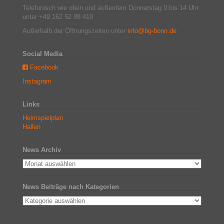
Telefonisch wie oben und außerdem Donnerstag 9 bis 14 Uhr
unter +49 162 52 88 410
Außerhalb der Öffnungszeiten unter
info@bg-bonn.de
Social Media
Facebook
Instagram
Links
Heimspielplan
Hallen
News Archiv
News Beiträge nach Kategorien