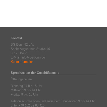
Kontakt
BG Bonn 92 e.V.
Sankt-Augustinus-Straße 46
53175 Bonn
E-Mail: info@bg-bonn.de
Kontaktformular
Sprechzeiten der Geschäftsstelle
Öffnungszeiten:
Dienstag 14 bis 18 Uhr
Mittwoch 9 bis 14 Uhr
Freitag 9 bis 15 Uhr
Telefonisch wie oben und außerdem Donnerstag 9 bis 14 Uhr
unter +49 162 52 88 410