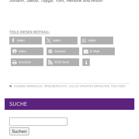
Johann, Jakob, Tayga, Tom, Hendrik und Anton
TEILE DIESEN BEITRAG:
teilen
teilen
teilen
teilen
merken
E-Mail
drucken
RSS-feed
JUGEND MÄNNLICH
,
SPIELBERICHTE
,
U12.2O
UPDATES ERHALTEN:
RSS FEED
SUCHE