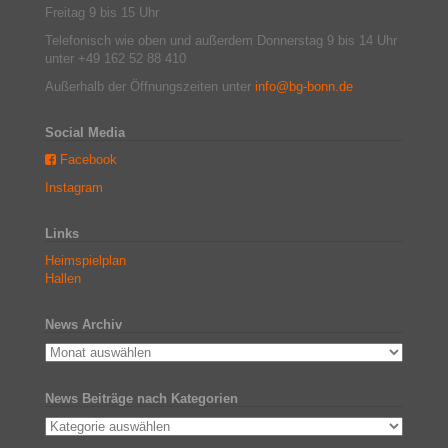
Freitag 9 bis 15 Uhr
Telefonisch wie oben und außerdem Donnerstag 9 bis 14 Uhr
unter +49 162 52 88 410
Außerhalb der Öffnungszeiten unter
info@bg-bonn.de
Social Media
Facebook
Instagram
Links
Heimspielplan
Hallen
News Archiv
News Beiträge nach Kategorien