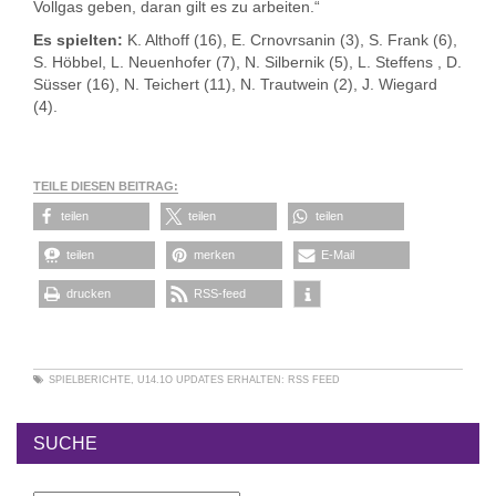
Vollgas geben, daran gilt es zu arbeiten.“
Es spielten:
K. Althoff (16), E. Crnovrsanin (3), S. Frank (6),
S. Höbbel, L. Neuenhofer (7), N. Silbernik (5), L. Steffens , D.
Süsser (16), N. Teichert (11), N. Trautwein (2), J. Wiegard
(4).
TEILE DIESEN BEITRAG:
teilen
teilen
teilen
teilen
merken
E-Mail
drucken
RSS-feed
SPIELBERICHTE
,
U14.1O
UPDATES ERHALTEN:
RSS FEED
SUCHE