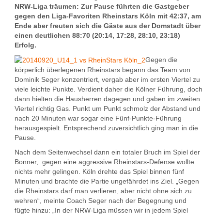
NRW-Liga träumen: Zur Pause führten die Gastgeber
gegen den Liga-Favoriten Rheinstars Köln mit 42:37, am
Ende aber freuten sich die Gäste aus der Domstadt über
einen deutlichen 88:70 (20:14, 17:28, 28:10, 23:18)
Erfolg.
Gegen die
körperlich überlegenen Rheinstars begann das Team von
Dominik Seger konzentriert, vergab aber im ersten Viertel zu
viele leichte Punkte. Verdient daher die Kölner Führung, doch
dann hielten die Hausherren dagegen und gaben im zweiten
Viertel richtig Gas. Punkt um Punkt schmolz der Abstand und
nach 20 Minuten war sogar eine Fünf-Punkte-Führung
herausgespielt. Entsprechend zuversichtlich ging man in die
Pause.
Nach dem Seitenwechsel dann ein totaler Bruch im Spiel der
Bonner, gegen eine aggressive Rheinstars-Defense wollte
nichts mehr gelingen. Köln drehte das Spiel binnen fünf
Minuten und brachte die Partie ungefährdet ins Ziel. „Gegen
die Rheinstars darf man verlieren, aber nicht ohne sich zu
wehren“, meinte Coach Seger nach der Begegnung und
fügte hinzu: „In der NRW-Liga müssen wir in jedem Spiel