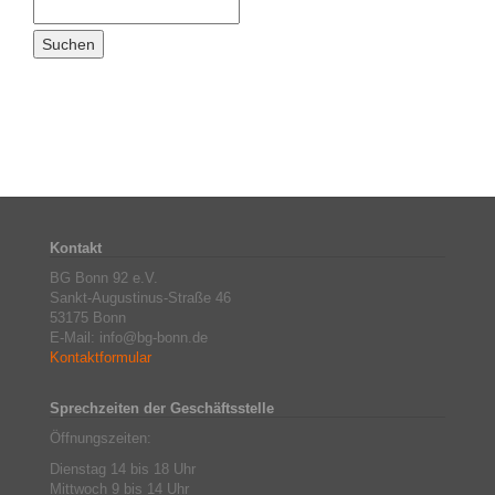
Kontakt
BG Bonn 92 e.V.
Sankt-Augustinus-Straße 46
53175 Bonn
E-Mail: info@bg-bonn.de
Kontaktformular
Sprechzeiten der Geschäftsstelle
Öffnungszeiten:
Dienstag 14 bis 18 Uhr
Mittwoch 9 bis 14 Uhr