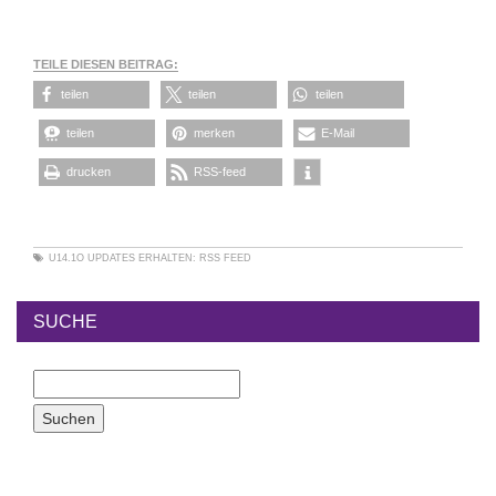
TEILE DIESEN BEITRAG:
teilen
teilen
teilen
teilen
merken
E-Mail
drucken
RSS-feed
U14.1O
UPDATES ERHALTEN:
RSS FEED
SUCHE