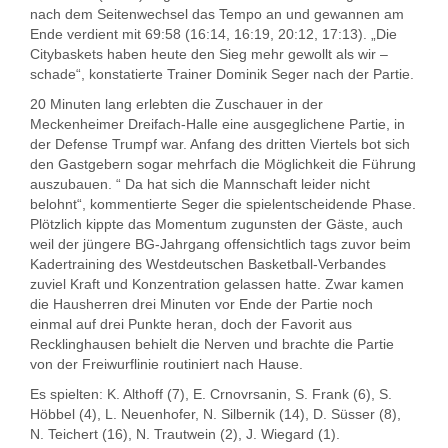
nach dem Seitenwechsel das Tempo an und gewannen am
Ende verdient mit 69:58 (16:14, 16:19, 20:12, 17:13). „Die
Citybaskets haben heute den Sieg mehr gewollt als wir –
schade“, konstatierte Trainer Dominik Seger nach der Partie.
20 Minuten lang erlebten die Zuschauer in der
Meckenheimer Dreifach-Halle eine ausgeglichene Partie, in
der Defense Trumpf war. Anfang des dritten Viertels bot sich
den Gastgebern sogar mehrfach die Möglichkeit die Führung
auszubauen. “ Da hat sich die Mannschaft leider nicht
belohnt“, kommentierte Seger die spielentscheidende Phase.
Plötzlich kippte das Momentum zugunsten der Gäste, auch
weil der jüngere BG-Jahrgang offensichtlich tags zuvor beim
Kadertraining des Westdeutschen Basketball-Verbandes
zuviel Kraft und Konzentration gelassen hatte. Zwar kamen
die Hausherren drei Minuten vor Ende der Partie noch
einmal auf drei Punkte heran, doch der Favorit aus
Recklinghausen behielt die Nerven und brachte die Partie
von der Freiwurflinie routiniert nach Hause.
Es spielten: K. Althoff (7), E. Crnovrsanin, S. Frank (6), S.
Höbbel (4), L. Neuenhofer, N. Silbernik (14), D. Süsser (8),
N. Teichert (16), N. Trautwein (2), J. Wiegard (1).