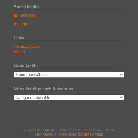
Social Media
Facebook
Instagram
Links
Heimspielplan
Hallen
News Archiv
News Beiträge nach Kategorien
© 2026 BG BONN 92 | BASKETBALL GEMEINSCHAFT BONN
|
IMPRESSUM
|
DATENSCHUTZ
|
RSS FEED