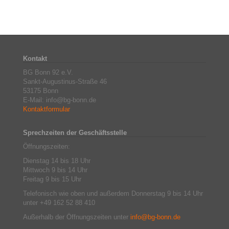
Kontakt
BG Bonn 92 e.V.
Sankt-Augustinus-Straße 46
53175 Bonn
E-Mail: info@bg-bonn.de
Kontaktformular
Sprechzeiten der Geschäftsstelle
Öffnungszeiten:
Dienstag 14 bis 18 Uhr
Mittwoch 9 bis 14 Uhr
Freitag 9 bis 15 Uhr
Telefonisch wie oben und außerdem Donnerstag 9 bis 14 Uhr
unter +49 162 52 88 410
Außerhalb der Öffnungszeiten unter
info@bg-bonn.de