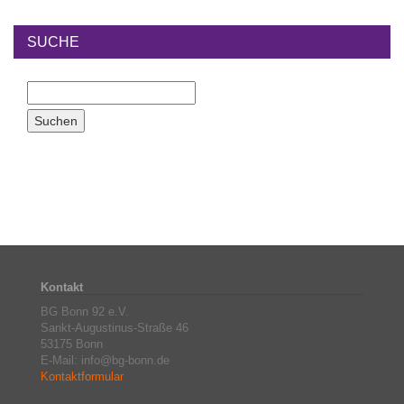
SUCHE
Kontakt
BG Bonn 92 e.V.
Sankt-Augustinus-Straße 46
53175 Bonn
E-Mail: info@bg-bonn.de
Kontaktformular