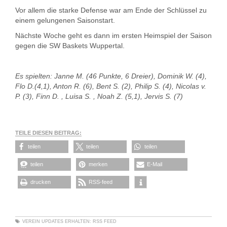
Vor allem die starke Defense war am Ende der Schlüssel zu
einem gelungenen Saisonstart.
Nächste Woche geht es dann im ersten Heimspiel der Saison
gegen die SW Baskets Wuppertal.
Es spielten: Janne M. (46 Punkte, 6 Dreier), Dominik W. (4),
Flo D.(4,1), Anton R. (6), Bent S. (2), Philip S. (4), Nicolas v.
P. (3), Finn D. , Luisa S. , Noah Z. (5,1), Jervis S. (7)
TEILE DIESEN BEITRAG:
teilen
teilen
teilen
teilen
merken
E-Mail
drucken
RSS-feed
VEREIN
UPDATES ERHALTEN:
RSS FEED