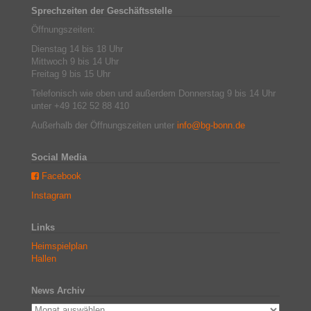
Sprechzeiten der Geschäftsstelle
Öffnungszeiten:
Dienstag 14 bis 18 Uhr
Mittwoch 9 bis 14 Uhr
Freitag 9 bis 15 Uhr
Telefonisch wie oben und außerdem Donnerstag 9 bis 14 Uhr
unter +49 162 52 88 410
Außerhalb der Öffnungszeiten unter
info@bg-bonn.de
Social Media
Facebook
Instagram
Links
Heimspielplan
Hallen
News Archiv