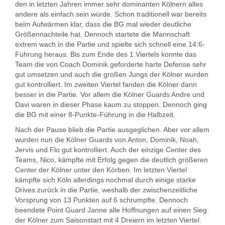
den in letzten Jahren immer sehr dominanten Kölnern alles
andere als einfach sein würde. Schon traditionell war bereits
beim Aufwärmen klar, dass die BG mal wieder deutliche
Größennachteile hat. Dennoch startete die Mannschaft
extrem wach in die Partie und spielte sich schnell eine 14:6-
Führung heraus. Bis zum Ende des 1.Viertels konnte das
Team die von Coach Dominik geforderte harte Defense sehr
gut umsetzen und auch die großen Jungs der Kölner wurden
gut kontrolliert. Im zweiten Viertel fanden die Kölner dann
besser in die Partie. Vor allem die Kölner Guards Andre und
Davi waren in dieser Phase kaum zu stoppen. Dennoch ging
die BG mit einer 8-Punkte-Führung in die Halbzeit.
Nach der Pause blieb die Partie ausgeglichen. Aber vor allem
wurden nun die Kölner Guards von Anton, Dominik, Noah,
Jervis und Flo gut kontrolliert. Auch der einzige Center des
Teams, Nico, kämpfte mit Erfolg gegen die deutlich größeren
Center der Kölner unter den Körben. Im letzten Viertel
kämpfte sich Köln allerdings nochmal durch einige starke
Drives zurück in die Partie, weshalb der zwischenzeitliche
Vorsprung von 13 Punkten auf 6 schrumpfte. Dennoch
beendete Point Guard Janne alle Hoffnungen auf einen Sieg
der Kölner zum Saisonstart mit 4 Dreiern im letzten Viertel.