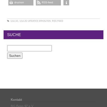
drucken
RSS-feed
U14.1O
,
U14.2O
UPDATES ERHALTEN:
RSS FEED
SUCHE
Kontakt
BG Bonn 92 e.V.