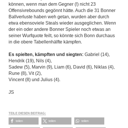
können, wenn man dem Gegner (!) nicht 23
Offensivrebounds gegönnt hätte. Auch die 31 Bonner
Ballverluste haben weh getan, wurden aber durch
etwa ebensoviele Steals wieder ausgeglichen. Wenn
der ein oder andere Bonner Spieler noch etwas an
seiner Wurfquote feilt, so könnte sich Bonn durchaus
in die obere Tabellenhälfte kämpfen.
Es spielten, kämpften und siegten:
Gabriel (14),
Hendrik (19), Nils (4),
Sadew (5), Marvin (9), Liam (6), David (6), Niklas (4),
Rune (8), Vit (2),
Vincent (8) und Julius (4).
JS
TEILE DIESEN BEITRAG:
teilen
teilen
teilen