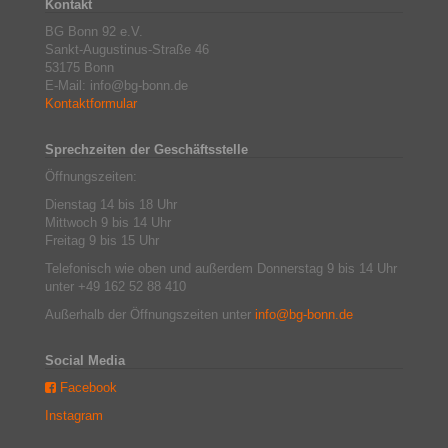
Kontakt
BG Bonn 92 e.V.
Sankt-Augustinus-Straße 46
53175 Bonn
E-Mail: info@bg-bonn.de
Kontaktformular
Sprechzeiten der Geschäftsstelle
Öffnungszeiten:
Dienstag 14 bis 18 Uhr
Mittwoch 9 bis 14 Uhr
Freitag 9 bis 15 Uhr
Telefonisch wie oben und außerdem Donnerstag 9 bis 14 Uhr
unter +49 162 52 88 410
Außerhalb der Öffnungszeiten unter
info@bg-bonn.de
Social Media
Facebook
Instagram