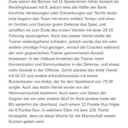
Zwar waren die Bonner mit 11 Spielerinnen höher besetzt als
Recklinghausen mit 8, jedoch wies die Hälfte der Bank
kürzliche Verletzungen oder Erkrankungen auf. Nichts desto
trotz begann das Team mit einem soliden Tempo und einer
im Großen und Ganzen guten Defense das Spiel, und
schafften es zum Ende des ersten Viertels mit einer 29:10
Führung rauszugehen. Auch das zweite Viertel stellte die
Trainer weitestgehend zufrieden, jedoch wurde das ein oder
andere unnötige Foul gezogen, worauf die Coaches während
der vom gegnerischen Trainer genommenen Auszeit
hinwiesen. In der Halbzeit forderten die Trainer mehr
Konzentration und Kommunikation in der Defense, und etwas
mehr Geduld in der Offense. Somit startete das dritte Viertel
mit 56:22 und endete erfreulicherweise mit einem
Buzzerbeater von Anika, der für den Spielstand von 79:38
sorgte. Auch das letzte Viertel wurde von der
Heimmannschaft bestimmt. Auch wenn von Seiten der
Gegner der ein oder andere Wurf im Korb landete hatte die
BG weiterhin die überhand, nach einem 12 Punkte Run folgte
ein 8 Punkte Run, in welchem Ellen mit dem 100. Punkt
besiegelte, dass es diese Woche für die Mannschaft wieder
Kuchen geben wird.