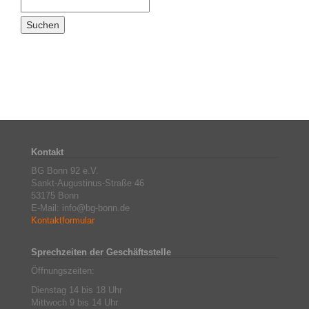
Kontakt
BG Bonn 92 e.V.
Sankt-Augustinus-Straße 46
53175 Bonn
E-Mail: info@bg-bonn.de
Kontaktformular
Sprechzeiten der Geschäftsstelle
Öffnungszeiten:
Dienstag 14 bis 18 Uhr
Mittwoch 9 bis 14 Uhr