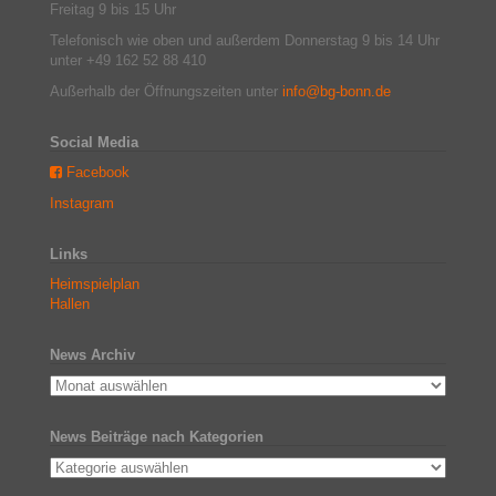
Freitag 9 bis 15 Uhr
Telefonisch wie oben und außerdem Donnerstag 9 bis 14 Uhr
unter +49 162 52 88 410
Außerhalb der Öffnungszeiten unter
info@bg-bonn.de
Social Media
Facebook
Instagram
Links
Heimspielplan
Hallen
News Archiv
News Beiträge nach Kategorien