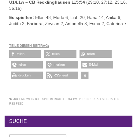
U14.1w – CB Recklinghausen 115:54
(29:10, 27:12, 23:16,
36:16)
Es spielten:
Ellen 48, Merle 6, Liah 20, Hana 14, Anika 6,
Judith 2, Barbora, Zeycan 2, Antonella 8, Esma 2, Caterina 7
TEILE DIESEN BEITRAG:
teilen
teilen
teilen
teilen
merken
E-Mail
drucken
RSS-feed
JUGEND WEIBLICH
,
SPIELBERICHTE
,
U14.1W
,
VEREIN
UPDATES ERHALTEN:
RSS FEED
SUCHE