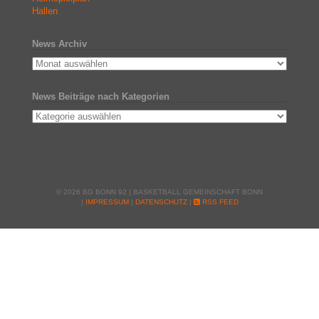
Hallen
News Archiv
News Beiträge nach Kategorien
© 2026 BG BONN 92 | BASKETBALL GEMEINSCHAFT BONN
|
IMPRESSUM
|
DATENSCHUTZ
|
RSS FEED