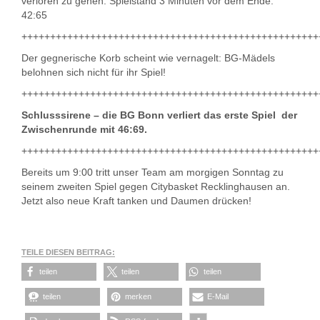
verloren zu gehen. Spielstand 3 Minuten vor dem Ende:
42:65
++++++++++++++++++++++++++++++++++++++++++++++++++++
Der gegnerische Korb scheint wie vernagelt: BG-Mädels
belohnen sich nicht für ihr Spiel!
++++++++++++++++++++++++++++++++++++++++++++++++++++
Schlusssirene – die BG Bonn verliert das erste Spiel der
Zwischenrunde mit 46:69.
++++++++++++++++++++++++++++++++++++++++++++++++++++
Bereits um 9:00 tritt unser Team am morgigen Sonntag zu
seinem zweiten Spiel gegen Citybasket Recklinghausen an.
Jetzt also neue Kraft tanken und Daumen drücken!
TEILE DIESEN BEITRAG:
teilen
teilen
teilen
teilen
merken
E-Mail