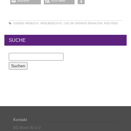
drucken
RSS-feed
JUGEND WEIBLICH
,
SPIELBERICHTE
,
U16.1W
UPDATES ERHALTEN:
RSS FEED
SUCHE
Kontakt
BG Bonn 92 e.V.