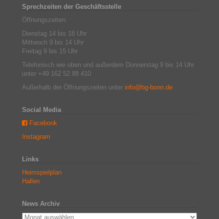
Sprechzeiten der Geschäftsstelle
Öffnungszeiten:
Dienstag 14 bis 18 Uhr
Mittwoch 9 bis 14 Uhr
Freitag 9 bis 15 Uhr
Telefonisch wie oben und außerdem Donnerstag 9 bis 14 Uhr
unter +49 162 52 88 410
Außerhalb der Öffnungszeiten unter
info@bg-bonn.de
Social Media
Facebook
Instagram
Links
Heimspielplan
Hallen
News Archiv