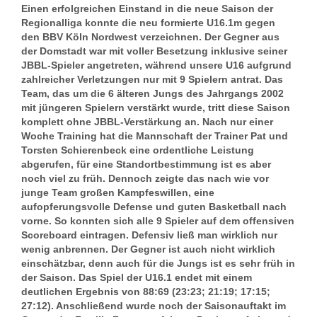
Einen erfolgreichen Einstand in die neue Saison der
Regionalliga konnte die neu formierte U16.1m gegen
den BBV Köln Nordwest verzeichnen. Der Gegner aus
der Domstadt war mit voller Besetzung inklusive seiner
JBBL-Spieler angetreten, während unsere U16 aufgrund
zahlreicher Verletzungen nur mit 9 Spielern antrat. Das
Team, das um die 6 älteren Jungs des Jahrgangs 2002
mit jüngeren Spielern verstärkt wurde, tritt diese Saison
komplett ohne JBBL-Verstärkung an. Nach nur einer
Woche Training hat die Mannschaft der Trainer Pat und
Torsten Schierenbeck eine ordentliche Leistung
abgerufen, für eine Standortbestimmung ist es aber
noch viel zu früh. Dennoch zeigte das nach wie vor
junge Team großen Kampfeswillen, eine
aufopferungsvolle Defense und guten Basketball nach
vorne. So konnten sich alle 9 Spieler auf dem offensiven
Scoreboard eintragen. Defensiv ließ man wirklich nur
wenig anbrennen. Der Gegner ist auch nicht wirklich
einschätzbar, denn auch für die Jungs ist es sehr früh in
der Saison. Das Spiel der U16.1 endet mit einem
deutlichen Ergebnis von 88:69 (23:23; 21:19; 17:15;
27:12). Anschließend wurde noch der Saisonauftakt im