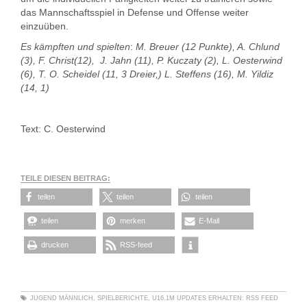
das Mannschaftsspiel in Defense und Offense weiter
einzuüben.
Es kämpften und spielten
:
M. Breuer (12 Punkte), A. Chlund
(3), F. Christ(12), J. Jahn (11), P. Kuczaty (2), L. Oesterwind
(6), T. O. Scheidel (11, 3 Dreier,) L. Steffens (16), M. Yildiz
(14, 1)
Text: C. Oesterwind
TEILE DIESEN BEITRAG:
teilen
teilen
teilen
teilen
merken
E-Mail
drucken
RSS-feed
JUGEND MÄNNLICH
,
SPIELBERICHTE
,
U16.1M
UPDATES ERHALTEN:
RSS FEED