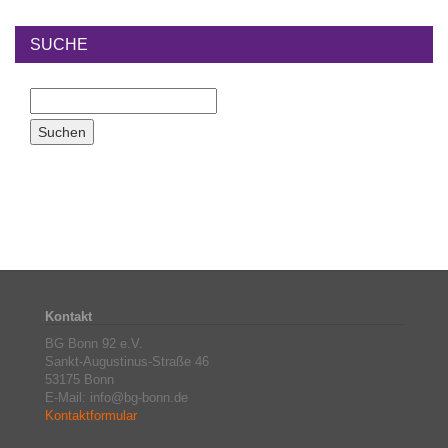
SUCHE
Kontakt
BG Bonn 92 e.V.
Sankt-Augustinus-Straße 46
53175 Bonn
E-Mail: info@bg-bonn.de
Kontaktformular