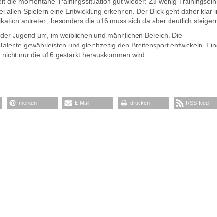
t die momentane Trainingssituation gut wieder: Zu wenig Trainingsein
ei allen Spielern eine Entwicklung erkennen. Der Blick geht daher klar i
kation antreten, besonders die u16 muss sich da aber deutlich steiger
h der Jugend um, im weiblichen und männlichen Bereich. Die
Talente gewährleisten und gleichzeitig den Breitensport entwickeln. Ein
 nicht nur die u16 gestärkt herauskommen wird.
merken
E-Mail
drucken
RSS-feed