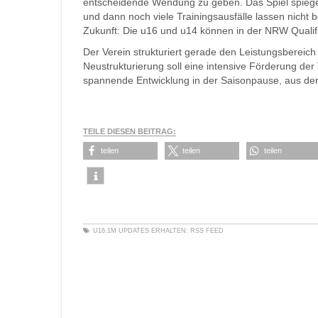
entscheidende Wendung zu geben. Das Spiel spiegel
und dann noch viele Trainingsausfälle lassen nicht b
Zukunft: Die u16 und u14 können in der NRW Qualifi
Der Verein strukturiert gerade den Leistungsbereic
Neustrukturierung soll eine intensive Förderung der 
spannende Entwicklung in der Saisonpause, aus der
TEILE DIESEN BEITRAG:
teilen
teilen
teilen
U16.1M
UPDATES ERHALTEN:
RSS FEED