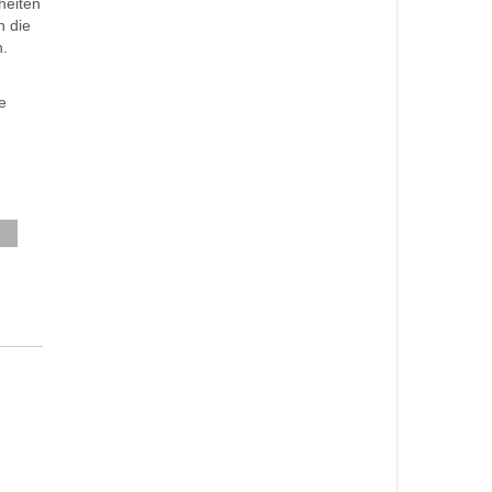
heiten
n die
n.
e