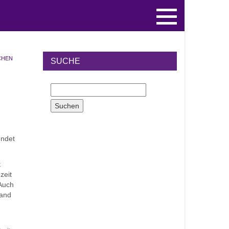
CHEN
SUCHE
endet
t
zeit
 Auch
tand