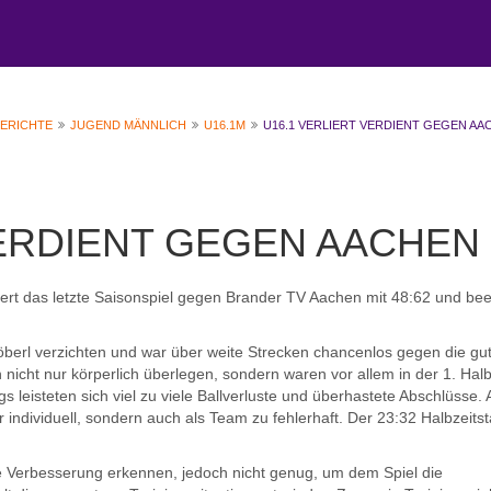
BERICHTE
JUGEND MÄNNLICH
U16.1M
U16.1 VERLIERT VERDIENT GEGEN AA
VERDIENT GEGEN AACHEN
rt das letzte Saisonspiel gegen Brander TV Aachen mit 48:62 und be
berl verzichten und war über weite Strecken chancenlos gegen die gu
nicht nur körperlich überlegen, sondern waren vor allem in der 1. Halb
gs leisteten sich viel zu viele Ballverluste und überhastete Abschlüsse.
r individuell, sondern auch als Team zu fehlerhaft. Der 23:32 Halbzeits
te Verbesserung erkennen, jedoch nicht genug, um dem Spiel die