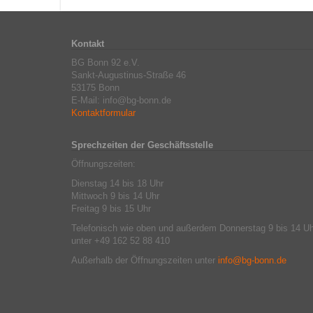
Kontakt
BG Bonn 92 e.V.
Sankt-Augustinus-Straße 46
53175 Bonn
E-Mail: info@bg-bonn.de
Kontaktformular
Sprechzeiten der Geschäftsstelle
Öffnungszeiten:
Dienstag 14 bis 18 Uhr
Mittwoch 9 bis 14 Uhr
Freitag 9 bis 15 Uhr
Telefonisch wie oben und außerdem Donnerstag 9 bis 14 Uh
unter +49 162 52 88 410
Außerhalb der Öffnungszeiten unter
info@bg-bonn.de