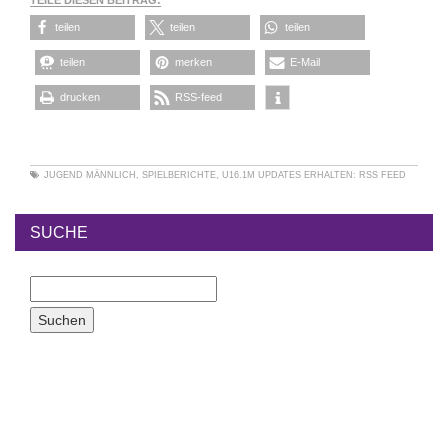
TEILE DIESEN BEITRAG:
teilen
teilen
teilen
teilen
merken
E-Mail
drucken
RSS-feed
JUGEND MÄNNLICH
,
SPIELBERICHTE
,
U16.1M
UPDATES ERHALTEN:
RSS FEED
SUCHE