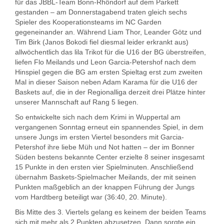
für das JBBL-Team Bonn-Rhöndorf auf dem Parkett
gestanden – am Donnerstagabend traten gleich sechs
Spieler des Kooperationsteams im NC Garden
gegeneinander an. Während Liam Thor, Leander Götz und
Tim Birk (Janos Bokodi fiel diesmal leider erkrankt aus)
allwöchentlich das lila Trikot für die U16 der BG überstreifen,
liefen Flo Meilands und Leon Garcia-Petershof nach dem
Hinspiel gegen die BG am ersten Spieltag erst zum zweiten
Mal in dieser Saison neben Adam Karama für die U16 der
Baskets auf, die in der Regionalliga derzeit drei Plätze hinter
unserer Mannschaft auf Rang 5 liegen.
So entwickelte sich nach dem Krimi in Wuppertal am
vergangenen Sonntag erneut ein spannendes Spiel, in dem
unsere Jungs im ersten Viertel besonders mit Garcia-
Petershof ihre liebe Müh und Not hatten – der im Bonner
Süden bestens bekannte Center erzielte 8 seiner insgesamt
15 Punkte in den ersten vier Spielminuten. Anschließend
übernahm Baskets-Spielmacher Meilands, der mit seinen
Punkten maßgeblich an der knappen Führung der Jungs
vom Hardtberg beteiligt war (36:40, 20. Minute).
Bis Mitte des 3. Viertels gelang es keinem der beiden Teams
sich mit mehr als 2 Punkten abzusetzen. Dann sorgte ein