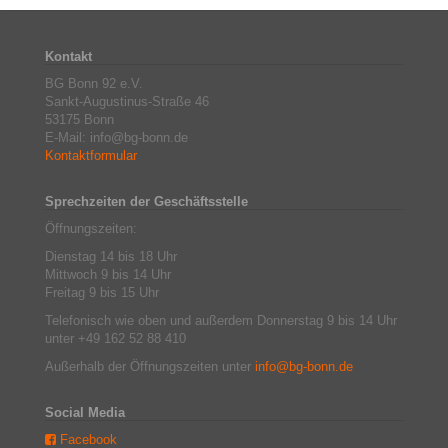
Kontakt
BG Bonn 92 e.V.
Sankt-Augustinus-Straße 46
53175 Bonn
E-Mail: info@bg-bonn.de
Kontaktformular
Sprechzeiten der Geschäftsstelle
Öffnungszeiten:
Dienstag 14 bis 18 Uhr
Mittwoch 9 bis 14 Uhr
Freitag 9 bis 15 Uhr
Telefonisch wie oben und außerdem Donnerstag 9 bis 14 Uhr
unter +49 162 52 88 410
Außerhalb der Öffnungszeiten unter
info@bg-bonn.de
Social Media
Facebook