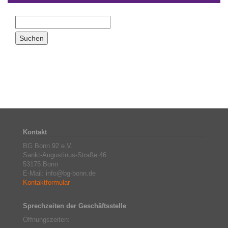
Kontakt
BG Bonn 92 e.V.
Sankt-Augustinus-Straße 46
53175 Bonn
E-Mail: info@bg-bonn.de
Kontaktformular
Sprechzeiten der Geschäftsstelle
Öffnungszeiten: