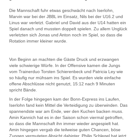
Die Mannschaft fuhr etwas geschwächt nach Iserlohn,
Marvin war bei der JBBL im Einsatz, Nils bei der U16.2 und
Linus war verletzt. Gabriel und David aus der U14 hatten ein
Spiel danach und mussten doppelt spielen. Zu allem Unglück
verletzten sich Jonas und Anton noch im Spiel, so dass die
Rotation immer kleiner wurde.
Von Beginn an machten die Gäste Druck und erzwangen
viele schwierige Würfe. In der Offensive kamen die Jungs
vom Trainerduo Torsten Schierenbeck und Patricia Ley wie
so häufig nur mühsam ins Spiel. Es wurden viele einfache
offene Abschlüsse nicht genutzt, 15:12 nach 9 Minuten
spricht Bände.
In der Folge hingegen kam der Bonn-Express ins Laufen,
Iserlohn fand kein Mittel die Verteidigung zu überwinden. Das
spannendste war am Ende, wer den Kuchen backen muss.
Amin Kannich hat es in der Saison schon viermal getroffen,
so dass die Mannschaft ihn immer wieder angespielt hat.
Amin hingegen vergab die teilweise guten Chancen, böse
Zungen vermuteten Absicht dahinter. Philip Schlegel hat jetzt