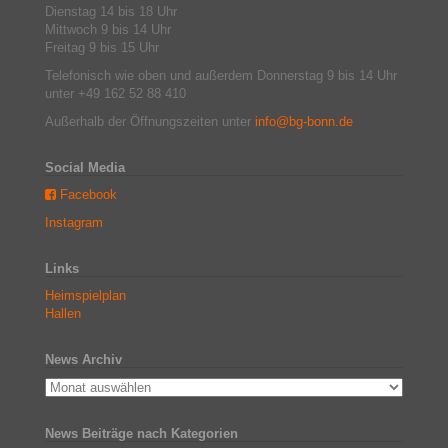
Dienstag 14 bis 18 Uhr
Mittwoch 9 bis 14 Uhr
Freitag 9 bis 15 Uhr
Telefonisch wie oben und außerdem Donnerstag 9 bis 14 Uhr
unter +49 162 52 88 410
Außerhalb der Öffnungszeiten unter
info@bg-bonn.de
Social Media
Facebook
Instagram
Links
Heimspielplan
Hallen
News Archiv
News Beiträge nach Kategorien