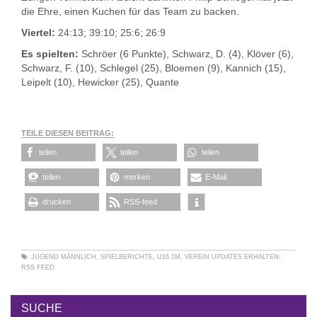
die Ehre, einen Kuchen für das Team zu backen.
Viertel:
24:13; 39:10; 25:6; 26:9
Es spielten:
Schröer (6 Punkte), Schwarz, D. (4), Klöver (6),
Schwarz, F. (10), Schlegel (25), Bloemen (9), Kannich (15),
Leipelt (10), Hewicker (25), Quante
TEILE DIESEN BEITRAG:
teilen
teilen
teilen
teilen
merken
E-Mail
drucken
RSS-feed
JUGEND MÄNNLICH
,
SPIELBERICHTE
,
U16.1M
,
VEREIN
UPDATES ERHALTEN:
RSS FEED
SUCHE