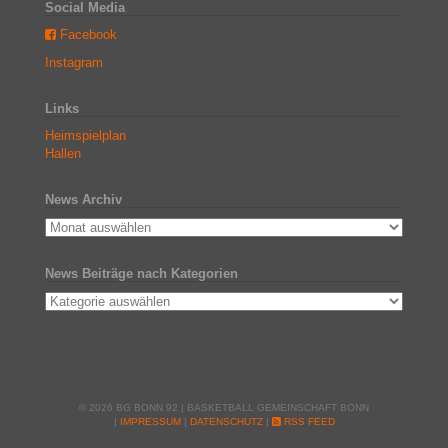
Social Media
Facebook
Instagram
Links
Heimspielplan
Hallen
News Archiv
News Beiträge nach Kategorien
© 2026 BG BONN 92 | BASKETBALL GEMEINSCHAFT BONN
|
IMPRESSUM
|
DATENSCHUTZ
|
RSS FEED