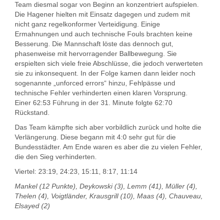
Team diesmal sogar von Beginn an konzentriert aufspielen.
Die Hagener hielten mit Einsatz dagegen und zudem mit
nicht ganz regelkonformer Verteidigung. Einige
Ermahnungen und auch technische Fouls brachten keine
Besserung. Die Mannschaft löste das dennoch gut,
phasenweise mit hervorragender Ballbewegung. Sie
erspielten sich viele freie Abschlüsse, die jedoch verwerteten
sie zu inkonsequent. In der Folge kamen dann leider noch
sogenannte „unforced errors“ hinzu, Fehlpässe und
technische Fehler verhinderten einen klaren Vorsprung.
Einer 62:53 Führung in der 31. Minute folgte 62:70
Rückstand.
Das Team kämpfte sich aber vorbildlich zurück und holte die
Verlängerung. Diese begann mit 4:0 sehr gut für die
Bundesstädter. Am Ende waren es aber die zu vielen Fehler,
die den Sieg verhinderten.
Viertel: 23:19, 24:23, 15:11, 8:17, 11:14
Mankel (12 Punkte), Deykowski (3), Lemm (41), Müller (4),
Thelen (4), Voigtländer, Krausgrill (10), Maas (4), Chauveau,
Elsayed (2)