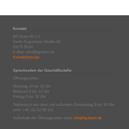
Kontakt
BG Bonn 92 e.V.
Sankt-Augustinus-Straße 46
53175 Bonn
E-Mail: info@bg-bonn.de
Kontaktformular
Sprechzeiten der Geschäftsstelle
Öffnungszeiten:
Dienstag 14 bis 18 Uhr
Mittwoch 9 bis 14 Uhr
Freitag 9 bis 15 Uhr
Telefonisch wie oben und außerdem Donnerstag 9 bis 14 Uhr
unter +49 162 52 88 410
Außerhalb der Öffnungszeiten unter
info@bg-bonn.de