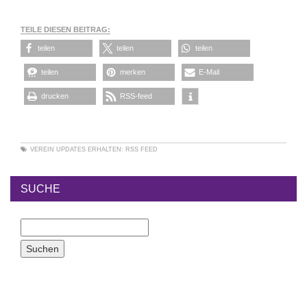
TEILE DIESEN BEITRAG:
teilen
teilen
teilen
teilen
merken
E-Mail
drucken
RSS-feed
VEREIN
UPDATES ERHALTEN:
RSS FEED
SUCHE