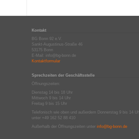
Kontakt
BG Bonn 92 e.V.
Sankt-Augustinus-Straße 46
53175 Bonn
E-Mail: info@bg-bonn.de
Kontaktformular
Sprechzeiten der Geschäftsstelle
Öffnungszeiten:
Dienstag 14 bis 18 Uhr
Mittwoch 9 bis 14 Uhr
Freitag 9 bis 15 Uhr
Telefonisch wie oben und außerdem Donnerstag 9 bis 14 Uh
unter +49 162 52 88 410
Außerhalb der Öffnungszeiten unter
info@bg-bonn.de