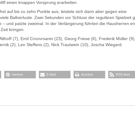
fiff einen knappen Vorsprung erarbeiten.
hst auf bis zu zehn Punkte aus, leistete sich dann aber gegen eine
le Ballverluste. Zwei Sekunden vor Schluss der regulären Spielzeit g
e – und patzte zweimal. In der Verlängerung führten die Hausherren er
 Zeit bringen.
Althoff (7), Emil Crnovrsanin (23), Georg Friese (6), Frederik Müller (9)
nik (2), Len Steffens (2), Nick Trautwein (10), Joscha Wiegard.
merken
E-Mail
drucken
RSS-feed