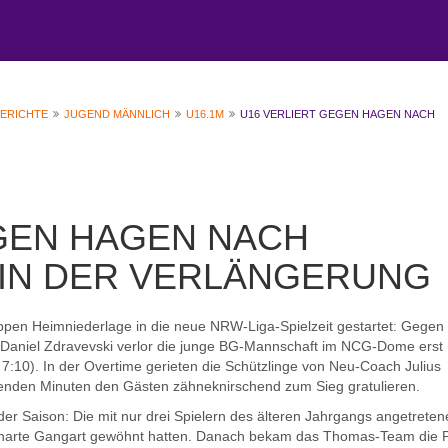
BERICHTE
JUGEND MÄNNLICH
U16.1M
U16 VERLIERT GEGEN HAGEN NACH
EGEN HAGEN NACH
IN DER VERLÄNGERUNG
pen Heimniederlage in die neue NRW-Liga-Spielzeit gestartet: Gegen
r Daniel Zdravevski verlor die junge BG-Mannschaft im NCG-Dome erst
 7:10). In der Overtime gerieten die Schützlinge von Neu-Coach Julius
nden Minuten den Gästen zähneknirschend zum Sieg gratulieren.
der Saison: Die mit nur drei Spielern des älteren Jahrgangs angetrete
ie harte Gangart gewöhnt hatten. Danach bekam das Thomas-Team die P