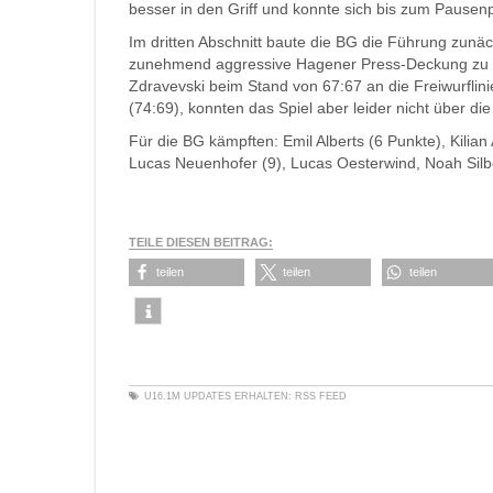
besser in den Griff und konnte sich bis zum Pausenp
Im dritten Abschnitt baute die BG die Führung zunäc
zunehmend aggressive Hagener Press-Deckung zu vie
Zdravevski beim Stand von 67:67 an die Freiwurflini
(74:69), konnten das Spiel aber leider nicht über die
Für die BG kämpften: Emil Alberts (6 Punkte), Kilian 
Lucas Neuenhofer (9), Lucas Oesterwind, Noah Silber
TEILE DIESEN BEITRAG:
teilen
teilen
teilen
U16.1M
UPDATES ERHALTEN:
RSS FEED