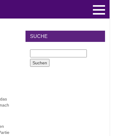
SUCHE
 das
 nach
nen
artie