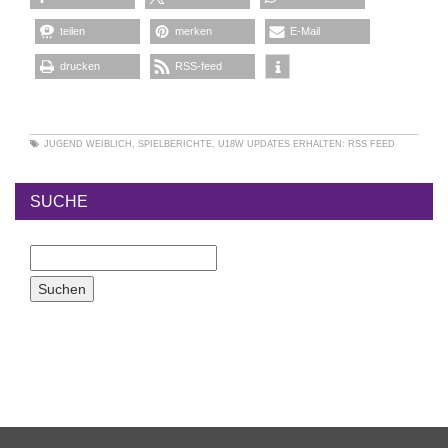
teilen
merken
E-Mail
drucken
RSS-feed
JUGEND WEIBLICH
,
SPIELBERICHTE
,
U18W
UPDATES ERHALTEN:
RSS FEED
SUCHE