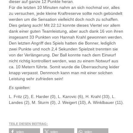
dieser auf ganze 12 Punkte heran.
Für die letzten 10 Minuten nahm an sich nochmal vor, alles
zu versuchen, jede kleine Kraftreserve sollte noch gebündelt
werden um die Sensation vielleicht doch noch zu schaffen.
Dies gelang auch! Mit 22:12 konnte dieses Viertel vor allem
dank einer guten Teamleistung, aber auch dank 16 von ihren
insgesamt 33 Punkten von Hannah Krahl gewonnen werden.
Den letzten Angriff des Spiels hatten die Bonner, lediglich
zwei Punkte und noch 2,4 Sekunden Spielzeit trennten sie
von der Verlängerung. Der Ball konnte nach dem Einwurf
nicht richtig kontrolliert werden, was zu einem Notwurf aus
ca. 10 Metern führte. Somit wurde die Überraschung leider
knapp verpasst. Dennnoch kann man mit einer solchen
Leistung sehr zufrieden sein!
Es spielten:
L. Fritz (2), E. Harder (0), L. Karovic (6), H. Krahl (33), L.
Landes (2), M. Sturm (0), J. Weigert (10), A. Winklbauer (11).
TEILE DIESEN BEITRAG:
teilen
teilen
teilen