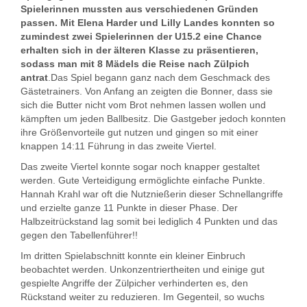
Spielerinnen mussten aus verschiedenen Gründen
passen. Mit Elena Harder und Lilly Landes konnten so
zumindest zwei Spielerinnen der U15.2 eine Chance
erhalten sich in der älteren Klasse zu präsentieren,
sodass man mit 8 Mädels die Reise nach Zülpich
antrat
.
Das Spiel begann ganz nach dem Geschmack des
Gästetrainers. Von Anfang an zeigten die Bonner, dass sie
sich die Butter nicht vom Brot nehmen lassen wollen und
kämpften um jeden Ballbesitz. Die Gastgeber jedoch konnten
ihre Größenvorteile gut nutzen und gingen so mit einer
knappen 14:11 Führung in das zweite Viertel.
Das zweite Viertel konnte sogar noch knapper gestaltet
werden. Gute Verteidigung ermöglichte einfache Punkte.
Hannah Krahl war oft die Nutznießerin dieser Schnellangriffe
und erzielte ganze 11 Punkte in dieser Phase. Der
Halbzeitrückstand lag somit bei lediglich 4 Punkten und das
gegen den Tabellenführer!!
Im dritten Spielabschnitt konnte ein kleiner Einbruch
beobachtet werden. Unkonzentriertheiten und einige gut
gespielte Angriffe der Zülpicher verhinderten es, den
Rückstand weiter zu reduzieren. Im Gegenteil, so wuchs