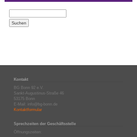
Kontakt
BG Bonn 92 e.V.
Sankt-Augustinus-Straße 46
53175 Bonn
E-Mail: info@bg-bonn.de
Kontaktformular
Sprechzeiten der Geschäftsstelle
Öffnungszeiten: