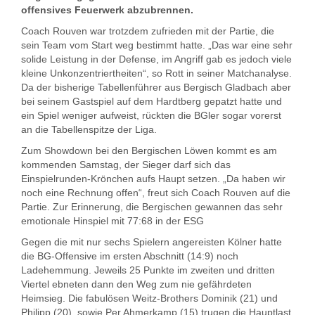
offensives Feuerwerk abzubrennen.
Coach Rouven war trotzdem zufrieden mit der Partie, die
sein Team vom Start weg bestimmt hatte. „Das war eine sehr
solide Leistung in der Defense, im Angriff gab es jedoch viele
kleine Unkonzentriertheiten“, so Rott in seiner Matchanalyse.
Da der bisherige Tabellenführer aus Bergisch Gladbach aber
bei seinem Gastspiel auf dem Hardtberg gepatzt hatte und
ein Spiel weniger aufweist, rückten die BGler sogar vorerst
an die Tabellenspitze der Liga.
Zum Showdown bei den Bergischen Löwen kommt es am
kommenden Samstag, der Sieger darf sich das
Einspielrunden-Krönchen aufs Haupt setzen. „Da haben wir
noch eine Rechnung offen“, freut sich Coach Rouven auf die
Partie. Zur Erinnerung, die Bergischen gewannen das sehr
emotionale Hinspiel mit 77:68 in der ESG
Gegen die mit nur sechs Spielern angereisten Kölner hatte
die BG-Offensive im ersten Abschnitt (14:9) noch
Ladehemmung. Jeweils 25 Punkte im zweiten und dritten
Viertel ebneten dann den Weg zum nie gefährdeten
Heimsieg. Die fabulösen Weitz-Brothers Dominik (21) und
Philipp (20), sowie Per Ahmerkamp (15) trugen die Hauptlast