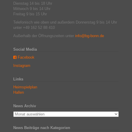
Dienstag 14 bis 18 Uhr
Mittwoch 9 bis 14 Uhr
Freitag 9 bis 15 Uhr
Telefonisch wie oben und außerdem Donnerstag 9 bis 14 Uhr
unter +49 162 52 88 410
Außerhalb der Öffnungszeiten unter
info@bg-bonn.de
Social Media
Facebook
Instagram
Links
Heimspielplan
Hallen
News Archiv
News Beiträge nach Kategorien