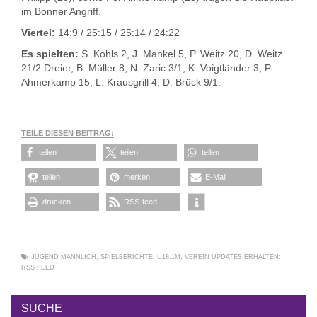
im Bonner Angriff.
Viertel:
14:9 / 25:15 / 25:14 / 24:22
Es spielten:
S. Kohls 2, J. Mankel 5, P. Weitz 20, D. Weitz
21/2 Dreier, B. Müller 8, N. Zaric 3/1, K. Voigtländer 3, P.
Ahmerkamp 15, L. Krausgrill 4, D. Brück 9/1.
TEILE DIESEN BEITRAG:
teilen
teilen
teilen
teilen
merken
E-Mail
drucken
RSS-feed
JUGEND MÄNNLICH
,
SPIELBERICHTE
,
U18.1M
,
VEREIN
UPDATES ERHALTEN:
RSS FEED
SUCHE