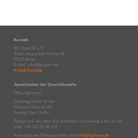
Kontakt
BG Bonn 92 e.V.
Sankt-Augustinus-Straße 46
53175 Bonn
E-Mail: info@bg-bonn.de
Kontaktformular
Sprechzeiten der Geschäftsstelle
Öffnungszeiten:
Dienstag 14 bis 18 Uhr
Mittwoch 9 bis 14 Uhr
Freitag 9 bis 15 Uhr
Telefonisch wie oben und außerdem Donnerstag 9 bis 14 Uhr
unter +49 162 52 88 410
Außerhalb der Öffnungszeiten unter
info@bg-bonn.de