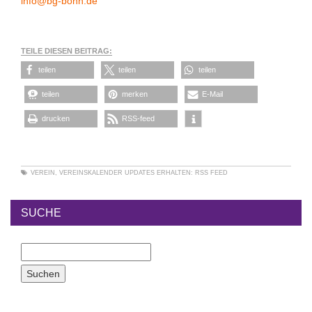
info@bg-bonn.de
TEILE DIESEN BEITRAG:
teilen
teilen
teilen
teilen
merken
E-Mail
drucken
RSS-feed
VEREIN
,
VEREINSKALENDER
UPDATES ERHALTEN:
RSS FEED
SUCHE