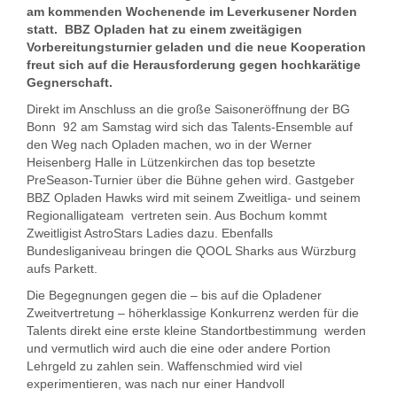
am kommenden Wochenende im Leverkusener Norden
statt. BBZ Opladen hat zu einem zweitägigen
Vorbereitungsturnier geladen und die neue Kooperation
freut sich auf die Herausforderung gegen hochkarätige
Gegnerschaft.
Direkt im Anschluss an die große Saisoneröffnung der BG
Bonn 92 am Samstag wird sich das Talents-Ensemble auf
den Weg nach Opladen machen, wo in der Werner
Heisenberg Halle in Lützenkirchen das top besetzte
PreSeason-Turnier über die Bühne gehen wird. Gastgeber
BBZ Opladen Hawks wird mit seinem Zweitliga- und seinem
Regionalligateam vertreten sein. Aus Bochum kommt
Zweitligist AstroStars Ladies dazu. Ebenfalls
Bundesliganiveau bringen die QOOL Sharks aus Würzburg
aufs Parkett.
Die Begegnungen gegen die – bis auf die Opladener
Zweitvertretung – höherklassige Konkurrenz werden für die
Talents direkt eine erste kleine Standortbestimmung werden
und vermutlich wird auch die eine oder andere Portion
Lehrgeld zu zahlen sein. Waffenschmied wird viel
experimentieren, was nach nur einer Handvoll