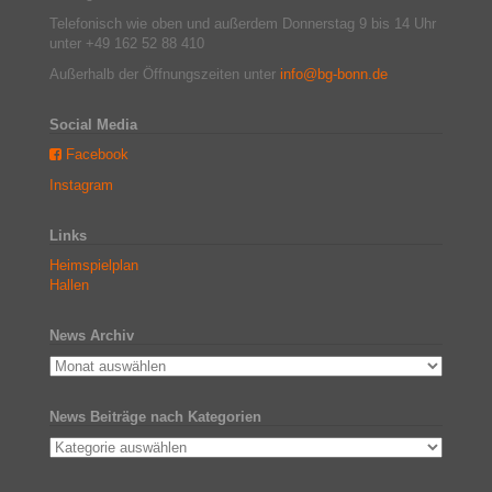
Telefonisch wie oben und außerdem Donnerstag 9 bis 14 Uhr
unter +49 162 52 88 410
Außerhalb der Öffnungszeiten unter
info@bg-bonn.de
Social Media
Facebook
Instagram
Links
Heimspielplan
Hallen
News Archiv
News Beiträge nach Kategorien