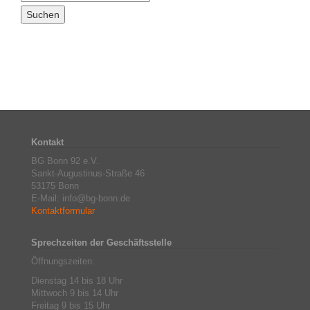
Kontakt
BG Bonn 92 e.V.
Sankt-Augustinus-Straße 46
53175 Bonn
E-Mail: info@bg-bonn.de
Kontaktformular
Sprechzeiten der Geschäftsstelle
Öffnungszeiten:
Dienstag 14 bis 18 Uhr
Mittwoch 9 bis 14 Uhr
Freitag 9 bis 15 Uhr