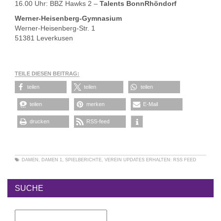
16.00 Uhr: BBZ Hawks 2 –
Talents BonnRhöndorf
Werner-Heisenberg-Gymnasium
Werner-Heisenberg-Str. 1
51381 Leverkusen
TEILE DIESEN BEITRAG:
teilen
teilen
teilen
teilen
merken
E-Mail
drucken
RSS-feed
DAMEN
,
DAMEN 1
,
SPIELBERICHTE
,
VEREIN
UPDATES ERHALTEN:
RSS FEED
SUCHE