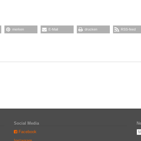
merken
E-Mail
drucken
RSS-feed
Social Media
Ne
Facebook
Instagram