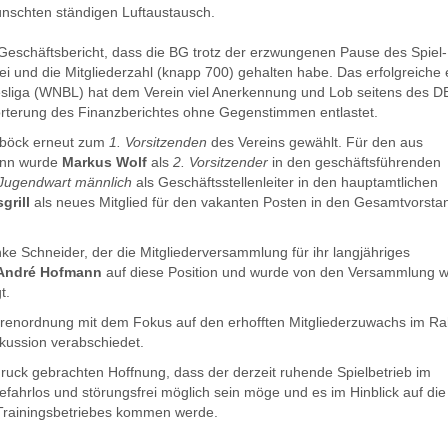
wünschten ständigen Luftaustausch.
Geschäftsbericht, dass die BG trotz der erzwungenen Pause des Spiel
sei und die Mitgliederzahl (knapp 700) gehalten habe. Das erfolgreiche 
esliga (WNBL) hat dem Verein viel Anerkennung und Lob seitens des D
örterung des Finanzberichtes ohne Gegenstimmen entlastet.
mböck erneut zum
1. Vorsitzenden
des Vereins gewählt. Für den aus
ann wurde
Markus Wolf
als
2. Vorsitzender
in den geschäftsführenden
Jugendwart männlich
als Geschäftsstellenleiter in den hauptamtlichen
grill
als neues Mitglied für den vakanten Posten in den Gesamtvorsta
ke Schneider, der die Mitgliederversammlung für ihr langjähriges
André Hofmann
auf diese Position und wurde von den Versammlung w
t.
hrenordnung mit dem Fokus auf den erhofften Mitgliederzuwachs im 
kussion verabschiedet.
uck gebrachten Hoffnung, dass der derzeit ruhende Spielbetrieb im
rlos und störungsfrei möglich sein möge und es im Hinblick auf die
s Trainingsbetriebes kommen werde.