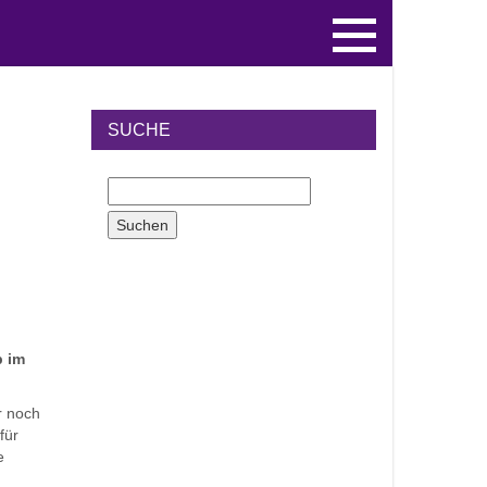
SUCHE
p im
r noch
für
e