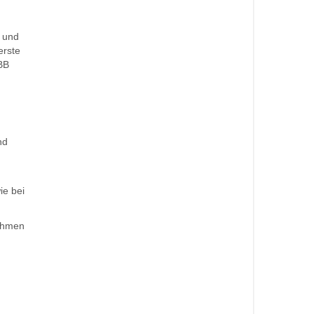
- und
erste
BB
nd
ie bei
Rahmen