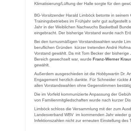
Klimatisierung/Lüftung der Halle sorgte für den ge
BG-Vorsitzender Harald Limböck betonte in seinem 
Trainingsbetriebes im Frühjahr sehr gut aufgestellt 
Jahr in der Weiblichen Nachwuchs Basketball Bund
eingebracht. Der bisherige Vorstand wurde nach Er
Bei den turnusmäßigen Vorstandswahlen wurde Li
beruflichen Gründen kürzer tretenden André Hofm
Vorstand gewählt. Da mit Tom Becker der bisherige
Bereich gewechselt war, wurde
Franz-Werner Kraus
gewählt.
Außerdem ausgeschieden ist die
Hobbywartin
Dr. An
Engagement herzlich dankte. Für Schneider rückte
allen Vorstandswahlen ohne Gegenstimmen bestätig
Die im Vorfeld kommunizierte Anpassung der Gebü
von Familienmitgliedschaften wurde nach kurzer Dis
Limböck schloss die Versammlung mit der zum Ausdr
Landesverband WBV im kommenden Jahr wieder gefah
Infektionszahlen nicht zur erneuten Einstellung de