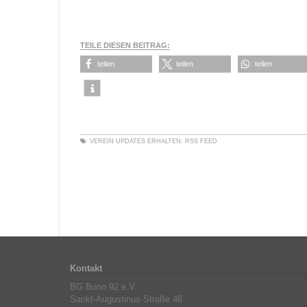
TEILE DIESEN BEITRAG:
teilen
teilen
teilen
VEREIN
UPDATES ERHALTEN:
RSS FEED
Kontakt
BG Bonn 92 e.V.
Sankt-Augustinus-Straße 46