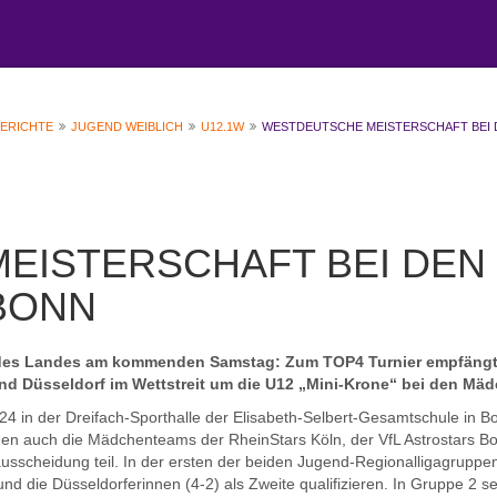
BERICHTE
JUGEND WEIBLICH
U12.1W
WESTDEUTSCHE MEISTERSCHAFT BEI 
EISTERSCHAFT BEI DEN
BONN
 des Landes am kommenden Samstag: Zum TOP4 Turnier empfängt
d Düsseldorf im Wettstreit um die U12 „Mini-Krone“ bei den Mäd
4 in der Dreifach-Sporthalle der Elisabeth-Selbert-Gesamtschule in B
hmen auch die Mädchenteams der RheinStars Köln, der VfL Astrostars 
usscheidung teil. In der ersten der beiden Jugend-Regionalligagruppe
nd die Düsseldorferinnen (4-2) als Zweite qualifizieren. In Gruppe 2 s