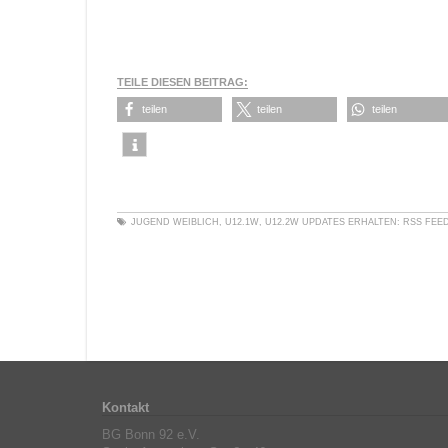
TEILE DIESEN BEITRAG:
teilen
teilen
teilen
JUGEND WEIBLICH
,
U12.1W
,
U12.2W
UPDATES ERHALTEN:
RSS FEE
Kontakt
BG Bonn 92 e.V.