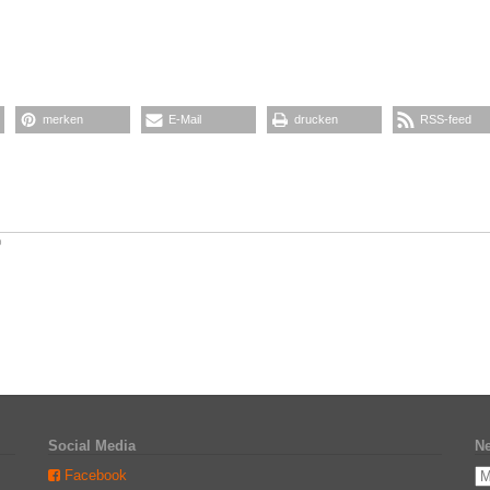
merken
E-Mail
drucken
RSS-feed
D
Social Media
Ne
Facebook