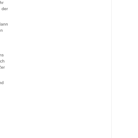
hr
 der
dann
en
ms
ich
2er
nd