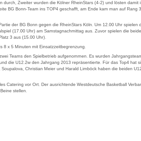
en durch, Zweiter wurden die Kölner RheinStars (4-2) und lösten damit i
weite BG Bonn-Team ins TOP4 geschafft, am Ende kam man auf Rang 3
Partie der BG Bonn gegen die RheinStars Köln. Um 12.00 Uhr spielen 
lspiel (17.00 Uhr) am Samstagnachmittag aus. Zuvor spielen die beid
latz 3 aus (15.00 Uhr).
ls 8 x 5 Minuten mit Einsatzzeitbegrenzung.
 zwei Teams den Spielbetrieb aufgenommen. Es wurden Jahrgangstea
und die U12.2w den Jahrgang 2013 repräsentierte. Für das Top4 hat s
la Soupalova, Christian Meier und Harald Limböck haben die beiden U1
lles Catering vor Ort. Der ausrichtende Westdeutsche Basketball Verba
Beine stellen.