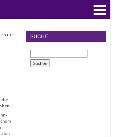
DEN U12
SUCHE
 die
chen.
onn-
Bochum
n
etzten