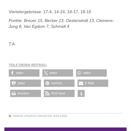
Viertelergebnisse: 17-4, 14-24, 18-17, 18-15
Punkte: Breuer 15, Becker 13, Oesterwindt 13, Clemens-
Jung 8, Van Egdom 7, Schmidt 4
T.A.
TEILE DIESEN BEITRAG:
teilen
teilen
teilen
teilen
merken
E-Mail
drucken
RSS-feed
VEREIN
UPDATES ERHALTEN:
RSS FEED