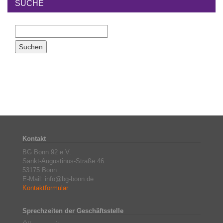
SUCHE
Kontakt
BG Bonn 92 e.V.
Sankt-Augustinus-Straße 46
53175 Bonn
E-Mail: info@bg-bonn.de
Kontaktformular
Sprechzeiten der Geschäftsstelle