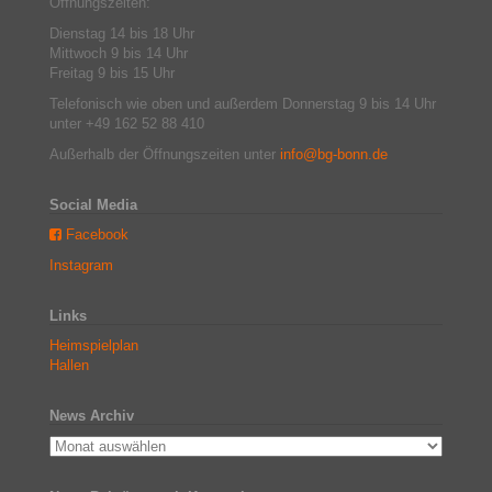
Öffnungszeiten:
Dienstag 14 bis 18 Uhr
Mittwoch 9 bis 14 Uhr
Freitag 9 bis 15 Uhr
Telefonisch wie oben und außerdem Donnerstag 9 bis 14 Uhr
unter +49 162 52 88 410
Außerhalb der Öffnungszeiten unter
info@bg-bonn.de
Social Media
Facebook
Instagram
Links
Heimspielplan
Hallen
News Archiv