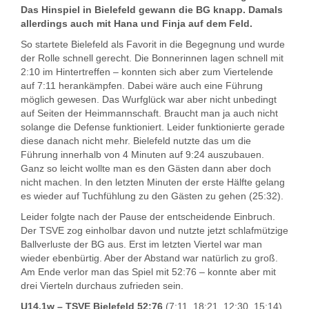
Das Hinspiel in Bielefeld gewann die BG knapp. Damals
allerdings auch mit Hana und Finja auf dem Feld.
So startete Bielefeld als Favorit in die Begegnung und wurde
der Rolle schnell gerecht. Die Bonnerinnen lagen schnell mit
2:10 im Hintertreffen – konnten sich aber zum Viertelende
auf 7:11 herankämpfen. Dabei wäre auch eine Führung
möglich gewesen. Das Wurfglück war aber nicht unbedingt
auf Seiten der Heimmannschaft. Braucht man ja auch nicht
solange die Defense funktioniert. Leider funktionierte gerade
diese danach nicht mehr. Bielefeld nutzte das um die
Führung innerhalb von 4 Minuten auf 9:24 auszubauen.
Ganz so leicht wollte man es den Gästen dann aber doch
nicht machen. In den letzten Minuten der erste Hälfte gelang
es wieder auf Tuchfühlung zu den Gästen zu gehen (25:32).
Leider folgte nach der Pause der entscheidende Einbruch.
Der TSVE zog einholbar davon und nutzte jetzt schlafmützige
Ballverluste der BG aus. Erst im letzten Viertel war man
wieder ebenbürtig. Aber der Abstand war natürlich zu groß.
Am Ende verlor man das Spiel mit 52:76 – konnte aber mit
drei Vierteln durchaus zufrieden sein.
U14.1w – TSVE Bielefeld 52:76
(7:11, 18:21, 12:30, 15:14)