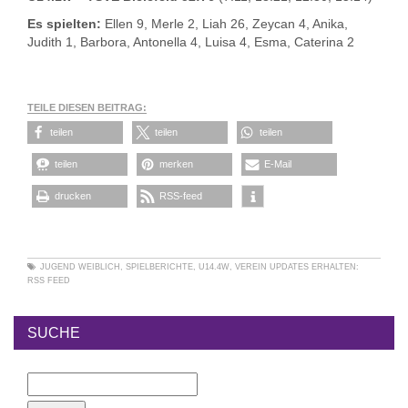
Es spielten:
Ellen 9, Merle 2, Liah 26, Zeycan 4, Anika,
Judith 1, Barbora, Antonella 4, Luisa 4, Esma, Caterina 2
TEILE DIESEN BEITRAG:
teilen
teilen
teilen
teilen
merken
E-Mail
drucken
RSS-feed
JUGEND WEIBLICH
,
SPIELBERICHTE
,
U14.4W
,
VEREIN
UPDATES ERHALTEN:
RSS FEED
SUCHE