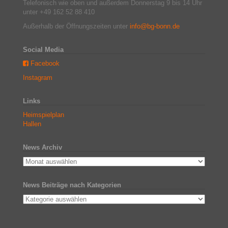
Telefonisch wie oben und außerdem Donnerstag 9 bis 14 Uhr
unter +49 162 52 88 410
Außerhalb der Öffnungszeiten unter
info@bg-bonn.de
Social Media
Facebook
Instagram
Links
Heimspielplan
Hallen
News Archiv
News Beiträge nach Kategorien