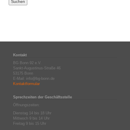
Kontakt
BG Bonn 92 e.V.
Sankt-Augustinus-Straße 46
53175 Bonn
E-Mail: info@bg-bonn.de
Kontaktformular
Sprechzeiten der Geschäftsstelle
Öffnungszeiten:
Dienstag 14 bis 18 Uhr
Mittwoch 9 bis 14 Uhr
Freitag 9 bis 15 Uhr