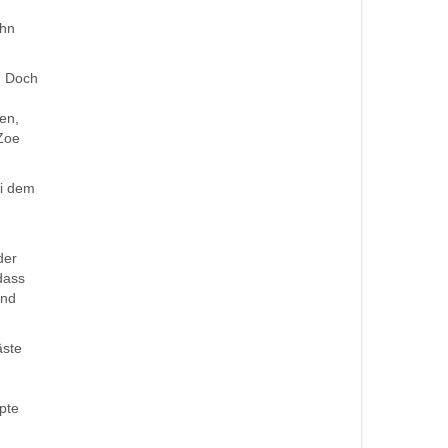
ohn
. Doch
en,
 Zoe
ei dem
der
dass
und
äste
pte