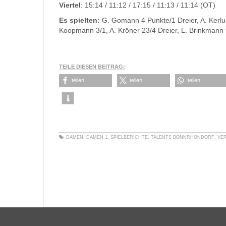
Viertel
: 15:14 / 11:12 / 17:15 / 11:13 / 11:14 (OT)
Es spielten:
G. Gomann 4 Punkte/1 Dreier, A. Kerlu
Koopmann 3/1, A. Kröner 23/4 Dreier, L. Brinkmann 9
TEILE DIESEN BEITRAG:
teilen
teilen
teilen
DAMEN
,
DAMEN 1
,
SPIELBERICHTE
,
TALENTS BONNRHÖNDORF
,
VE