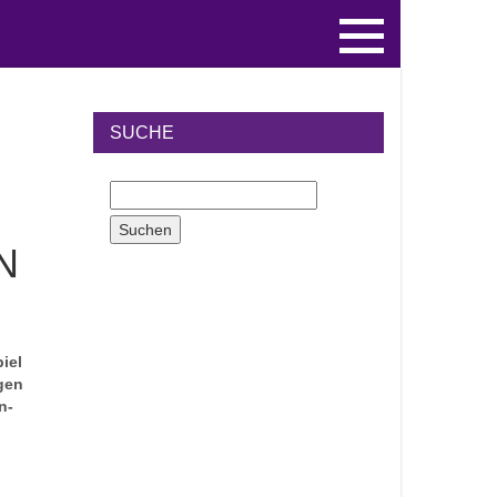
SUCHE
N
iel
igen
n-