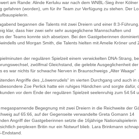
ert am Rande: Alinde Kerluku war nach dem WNBL-Sieg ihrer Kölner
 gefahren (worden), um für ihr Team zur Verfügung zu stehen. Der L
ufbauspielerin.
abend begannen die Talents mit zwei Dreiern und einer 8:3-Führung
g klar, dass hier zwei sehr sehr ausgeglichene Mannschaften und
es der Teams konnte sich absetzen. Bei den Gastgeberinnen dominiert
 Swindells und Morgan Smith, die Talents hielten mit Amelie Kröner und
Spielminuten der regulären Spielzeit einem verwickelten DNA-Strang, b
hrungswechsel, zwölfmal Gleichstand, die gelebte Ausgeglichenheit der
es es war nichts für schwache Nerven in Braunschweigs „Alter Waage“
ütenden Angriffe des „Löwenrudels“ im vierten Durchgang und auch in 
Insbesondere Zoe Perlick hatte ein ruhiges Händchen und sorgte dafür, 
ekunden vor dem Ende der regulären Spielzeit seelenruhig zum 54:54 
ie megaspannende Begegnung mit zwei Dreiern in die Reichweite der G
nschweig auf 65:66, auf der Gegenseite verwandelte Greta Gomann 14
den Angriff der Gastgeberinnen setzte die 16jährige Nationalspielerin
ichtlich perplexen Britin nur ein Notwurf blieb. Lara Brinkmann schnap
5-Endstand.