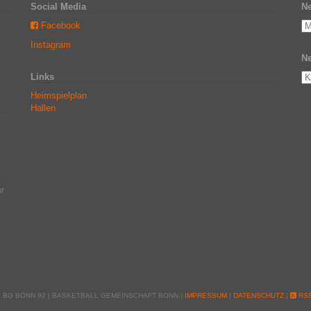
Social Media
Ne
Facebook
Instagram
Ne
Links
Heimspielplan
Hallen
r
6 BG BONN 92 | BASKETBALL GEMEINSCHAFT BONN |
IMPRESSUM
|
DATENSCHUTZ
|
RSS