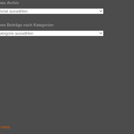
ws Archiv
ws Beiträge nach Kategorien
 FEED