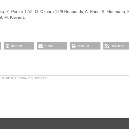
ku, Z. Perlick 17/2, O. Okpara 12/9 Rebounds, A. Hans, S. Flottmann, 
, M. Kleinert.
merken
E-Mail
drucken
RSS-feed
REIN
UPDATES ERHALTEN:
RSS FEED