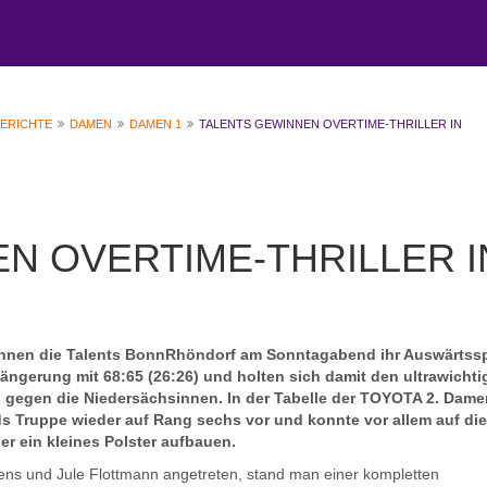
BERICHTE
DAMEN
DAMEN 1
TALENTS GEWINNEN OVERTIME-THRILLER IN
N OVERTIME-THRILLER I
annen die Talents BonnRhöndorf am Sonntagabend ihr Auswärtssp
längerung mit 68:65 (26:26) und holten sich damit den ultrawicht
h gegen die Niedersächsinnen. In der Tabelle der TOYOTA 2. Dame
s Truppe wieder auf Rang sechs vor und konnte vor allem auf die
r ein kleines Polster aufbauen.
stens und Jule Flottmann angetreten, stand man einer kompletten