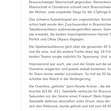
Braunschweiger Mannschaft gegenüber. Bemerkensw
Mannschaft in Osnabrück schnell nach Braunschweig
der Mühen: zwei umjubelte Siege für die 17jährige A
Das schwere Auswärtsspiel am ungewohnten Sonntag
schon bald wurde den Zuschauenden in Braunschwei
Tabellennachbarn aufeinandergetroffen waren. Kein
wie erwartet, die beiden Importspielerinnen Harriet
Perlick und Olivia Okpara dagegen.
Die Spielverlaufskurve glich über die gesamten 40 
mal die eine, mal die andere Farbe oben lag. 18 Fü
beiden Teams sorgte natürlich für Spannung. Und: 
Imponierend war auch, wie cool die Gäste auf die w
Overtime reagierten und jeweils eiskalt konterten. 
ihr Team immer wieder zurückkam. So traf sie 33 S
schickte das Match in die Verlängerung.
Die Overtime „gehörte“ dann Amelie Kröner , die d
brachte (63:66, 43.). Swindells verkürzte für Brau
Sekunden vor der Sirene einen Freiwurf. Beim folgen
Swindells defensiv dermaßen unter Druck, dass der s
sich den Rebound, wurde gefoult und traf zum 68:6