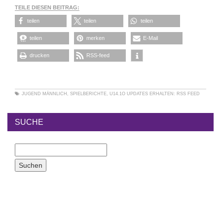
TEILE DIESEN BEITRAG:
teilen
teilen
teilen
teilen
merken
E-Mail
drucken
RSS-feed
JUGEND MÄNNLICH
,
SPIELBERICHTE
,
U14.1O
UPDATES ERHALTEN:
RSS FEED
SUCHE