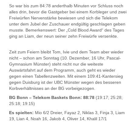
So war bis zum 84:78 anderthalb Minuten vor Schluss noch
alles drin, bevor die Gastgeber bei einem Korbleger und zwei
Freiwürfen Nervenstärke bewiesen und sich die Telekom
unter dem Jubel der Zuschauer endgültig geschlagen geben
musste. Bemerkenswert: Der „Cold Blood Award“ des Tages
ging an Liam, der neun seiner zehn Freiwürfe versenkte.
Zeit zum Feiern bleibt Tom, Ivie und dem Team aber wieder
nicht – schon am Sonntag (10. Dezember, 16 Uhr, Pascal-
Gymnasium Münster) steht nicht nur die weiteste
Auswärtsfahrt auf dem Programm, auch geht es wieder
gegen einen Tabellenzweiten. Mit einem 109:41-Kantersieg
gegen Duisburg ist der UBC Münster wegen des besseren
Korbverhältnisses an der BG vorbeigezogen.
BG Bonn – Telekom Baskets Bonn: 88:78
(19:17; 25:28;
25:18; 19:15)
Es spielten:
Mio 6/2 Dreier, Fayaz 2, Niklas 3, Finja 3, Liam
19, Lian 4, Noah 16, Jakob 4, Oliver 14, Khalil 17/1