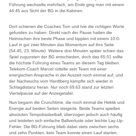
Führung wechselte mehrfach, am Ende ging man mit einem
44:45 aus Sicht der BG in die Kabinen.
Dort schienen die Coaches Tom und Ivie die richtigen Worte
gefunden zu haben: Direkt nach der Pause hatten die
Heimischen ihre beste Phase und kippten mit einem 10:0-
Lauf in gut zwei Minuten das Momentum auf ihre Seite
(54:45, 23. Minute). Weitere drei Minuten später schien das
Spiel zugunsten der BG entschieden, doch das 65:51 sollte
die höchste Führung eines Teams an diesem Tag bleiben.
Telekom-Coach Marcel rüttelte sein Team mit einer
energischen Ansprache in der Auszeit noch einmal auf, und
der Nachwuchs vom Hardtberg kämpfte sich wieder in
Schlagdistanz heran. Nur noch 69:63 stand zur letzten
Viertelpause auf der Anzeigetafel.
Nun begann die Crunchtime, die noch einmal die Hektik und
Energie auf beiden Seiten steigerte. Beide Teams spielten
absoluten Tempobasketball, überzogen jedoch auch häufig
und leisteten sich einfache Ballverluste oder leichte Lay-Up-
Fehler. Die BG-Führung blieb dabei stets zwischen sechs
und zehn Punkten, kein Team konnte einen Lauf starten.