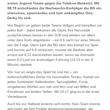
ersten Jugend-Teams gegen die Telekom Baskets): Mit
88:78 entschieden die Nachwuchs-Korbjäger der BG ein
intensives, spannendes und hart umkämpftes Orts-
Derby für sich.
Von Beginn an gaben beide Teams Vollgas und kämpften um
jeden Ball – dabei bekamen die Gäste ihre Nervosität
zunächst etwas besser in den Griff und wirkten vor allem
unter dem Korb abgeklärter – ein 0:6 nach nur einer Minute
war die Folge. Dann kam die BG über den Kampf ins Spiel
und konnte auf 6:8 verkürzen, musste die Baskets aber
erneut auf 8:13 davonziehen lassen, bevor sie ihrerseits
einen 6:0 Lauf zur erstmaligen Führung (14:13 in der 8.
Minute) startete.
Von nun an wogte das Spiel hin und her – ein
leidenschaftliches Derby mit maximalem Tempo, Kampf um
jeden Zentimeter Hallenboden, Sprungbällen, Fouls,
vergebenen Würfen von nah und fern und viel Willen und
Emotionen auf beiden Seiten. Mit 19:17 ging es in die erste
Viertelpause.
Auch bis zur Halbzeit änderte sich nichts: Kein Team konnte
sich mehr als fünf Punkte Vorsprung herausspielen, die