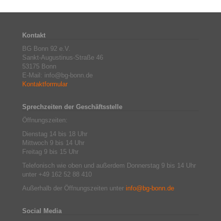
Kontakt
BG Bonn 92 e.V.
Sankt-Augustinus-Straße 46
53175 Bonn
E-Mail: info@bg-bonn.de
Kontaktformular
Sprechzeiten der Geschäftsstelle
Öffnungszeiten:
Dienstag 14 bis 18 Uhr
Mittwoch 9 bis 14 Uhr
Freitag 9 bis 15 Uhr
Telefonisch wie oben und außerdem Donnerstag 9 bis 14 Uhr
unter +49 162 52 88 410
Außerhalb der Öffnungszeiten unter
info@bg-bonn.de
Social Media