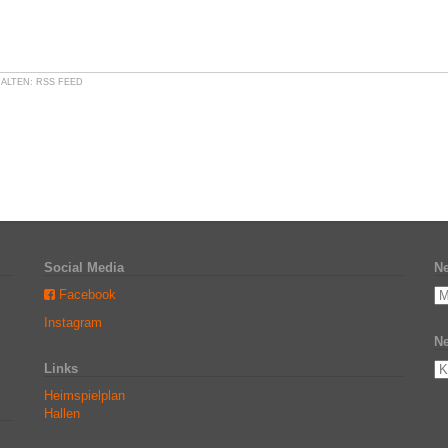
HALTEN:
RSS FEED
Social Media
Ne
Facebook
Instagram
Ne
Links
Heimspielplan
Hallen