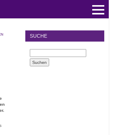
EN
SUCHE
e
ren
r.
s