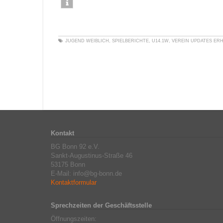
JUGEND WEIBLICH
,
SPIELBERICHTE
,
U14.1W
,
VEREIN
UPDATES ER
Kontakt
BG Bonn 92 e.V.
Sankt-Augustinus-Straße 46
53175 Bonn
E-Mail: info@bg-bonn.de
Kontaktformular
Sprechzeiten der Geschäftsstelle
Öffnungszeiten: