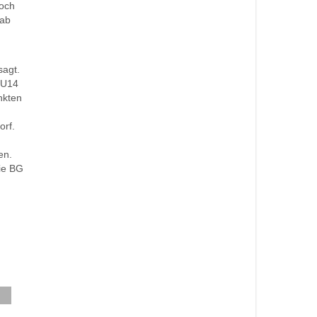
hoch
 ab
sagt.
e U14
nkten
orf.
en.
die BG