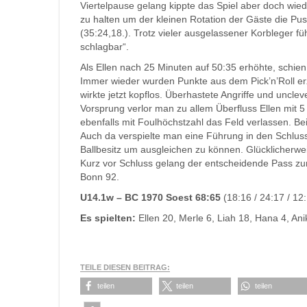
Viertelpause gelang kippte das Spiel aber doch wi
zu halten um der kleinen Rotation der Gäste die Pu
(35:24,18.). Trotz vieler ausgelassener Korbleger fü
schlagbar“.
Als Ellen nach 25 Minuten auf 50:35 erhöhte, schie
Immer wieder wurden Punkte aus dem Pick’n’Roll erzi
wirkte jetzt kopflos. Überhastete Angriffe und uncle
Vorsprung verlor man zu allem Überfluss Ellen mit 5
ebenfalls mit Foulhöchstzahl das Feld verlassen. B
Auch da verspielte man eine Führung in den Schluss
Ballbesitz um ausgleichen zu können. Glücklicherwei
Kurz vor Schluss gelang der entscheidende Pass zur f
Bonn 92.
U14.1w – BC 1970 Soest 68:65
(18:16 / 24:17 / 12:
Es spielten:
Ellen 20, Merle 6, Liah 18, Hana 4, Ani
TEILE DIESEN BEITRAG:
teilen
teilen
teilen