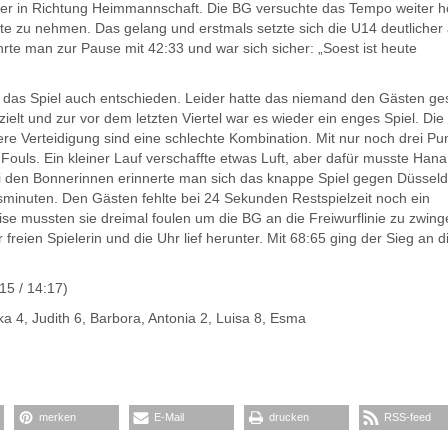
eder in Richtung Heimmannschaft. Die BG versuchte das Tempo weiter 
ste zu nehmen. Das gelang und erstmals setzte sich die U14 deutlicher
hrte man zur Pause mit 42:33 und war sich sicher: „Soest ist heute
n das Spiel auch entschieden. Leider hatte das niemand den Gästen ge
elt und zur vor dem letzten Viertel war es wieder ein enges Spiel. Di
vere Verteidigung sind eine schlechte Kombination. Mit nur noch drei Pu
 Fouls. Ein kleiner Lauf verschaffte etwas Luft, aber dafür musste Hana
ei den Bonnerinnen erinnerte man sich das knappe Spiel gegen Düsseld
minuten. Den Gästen fehlte bei 24 Sekunden Restspielzeit noch ein
se mussten sie dreimal foulen um die BG an die Freiwurflinie zu zwing
reien Spielerin und die Uhr lief herunter. Mit 68:65 ging der Sieg an 
15 / 14:17)
ka 4, Judith 6, Barbora, Antonia 2, Luisa 8, Esma
merken
E-Mail
drucken
RSS-feed