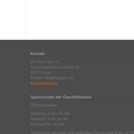
Kontakt
BG Bonn 92 e.V.
Sankt-Augustinus-Straße 46
53175 Bonn
E-Mail: info@bg-bonn.de
Kontaktformular
Sprechzeiten der Geschäftsstelle
Öffnungszeiten:
Dienstag 14 bis 18 Uhr
Mittwoch 9 bis 14 Uhr
Freitag 9 bis 15 Uhr
Telefonisch wie oben und außerdem Donnerstag 9 bis 14 Uh