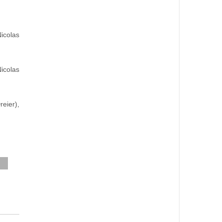
Nicolas
icolas
reier),