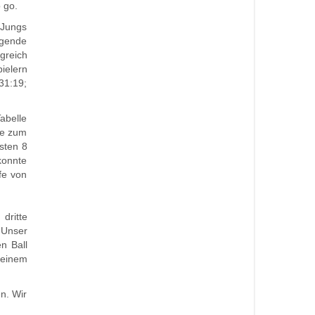
 go.
 Jungs
agende
greich
ielern
31:19;
Tabelle
te zum
sten 8
konnte
fe von
dritte
 Unser
n Ball
 einem
n. Wir