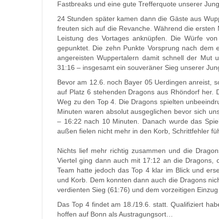
Fastbreaks und eine gute Trefferquote unserer Jungs
24 Stunden später kamen dann die Gäste aus Wupper
freuten sich auf die Revanche. Während die ersten
Leistung des Vortages anknüpfen. Die Würfe von 
gepunktet. Die zehn Punkte Vorsprung nach dem er
angereisten Wuppertalern damit schnell der Mut u
31:16 – insgesamt ein souveräner Sieg unserer Jun
Bevor am 12.6. noch Bayer 05 Uerdingen anreist, sol
auf Platz 6 stehenden Dragons aus Rhöndorf her. D
Weg zu den Top 4. Die Dragons spielten unbeeindru
Minuten waren absolut ausgeglichen bevor sich un
– 16:22 nach 10 Minuten. Danach wurde das Spiel
außen fielen nicht mehr in den Korb, Schrittfehler f
Nichts lief mehr richtig zusammen und die Dragon
Viertel ging dann auch mit 17:12 an die Dragons, 
Team hatte jedoch das Top 4 klar im Blick und ers
und Korb. Dem konnten dann auch die Dragons nic
verdienten Sieg (61:76) und dem vorzeitigen Einzug
Das Top 4 findet am 18./19.6. statt. Qualifiziert 
hoffen auf Bonn als Austragungsort…