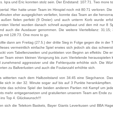
. Iqra und Eric konnten stolz sein. Der Endstand: 107:71. Two more to
tal. Hier hatte unser Team im Hinspiel noch mit 80:71 verloren. Die
 Minuten eher ausgeglichen verliefen, konnte das Team an die hervorr
außen fielen perfekt (9 Dreier) und auch unterm Korb wurde erfol
sten Viertel wurden danach schnell ausgebaut und den mit nur 8 Sp
nd auch die Ausdauer genommen. Die weitere Viertelbilanz: 31:15; 
gs mit 128:73. One more to go.
lte dann am Freitag (27.5.) der dritte Sieg in Folge gegen die in der 
ieses vermeintlich einfache Spiel erwies sich jedoch als das schwers
ckt vom Tabellenzweiten und punkteten von Beginn an effektiv. Die er
ser Team einen kleinen Vorsprung bis zum Viertelende herausspielen 
 zunehmend aggressiver und die Fehlerquote erhöhte sich. Die Wür
ührten zu Ballverlusten und auch die Foulanzahl erhöhte sich.
s witterten nach dem Halbzeitstand von 34:45 eine Siegchance. Das 
die sich in der 32. Minute sogar auf bis auf 3 Punkte herankämpften.
etzte das schöne Spiel der beiden anderen Partien mit Kampf um jede
hts mehr entgegensetzen und gratulierten unserem Team am Ende zu
 ins Top 4. Glückwunsch!!!
haben sich die Telekom Baskets, Bayer Giants Leverkusen und BBA Hage