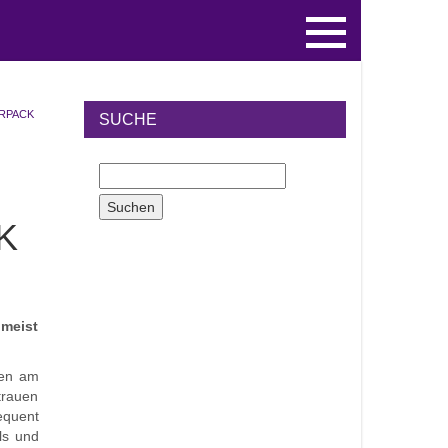
ERPACK
SUCHE
K
 meist
men am
trauen
equent
als und