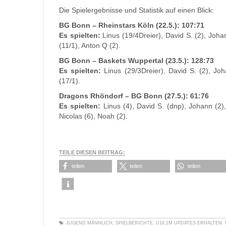
Die Spielergebnisse und Statistik auf einen Blick:
BG Bonn – Rheinstars Köln (22.5.): 107:71
Es spielten:
Linus (19/4Dreier), David S. (2), Johan
(11/1), Anton Q (2).
BG Bonn – Baskets Wuppertal (23.5.): 128:73
Es spielten:
Linus (29/3Dreier), David S. (2), Joha
(17/1).
Dragons Rhöndorf – BG Bonn (27.5.): 61:76
Es spielten:
Linus (4), David S. (dnp), Johann (2),
Nicolas (6), Noah (2).
TEILE DIESEN BEITRAG:
teilen
teilen
teilen
JUGEND MÄNNLICH
,
SPIELBERICHTE
,
U16.1M
UPDATES ERHALTEN: