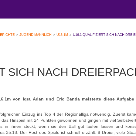
BERICHTE
JUGEND MÄNNLICH
U16.1M
U16.1 QUALIFIZIERT SICH NACH DREI
RT SICH NACH DREIERPAC
U16.1m von Iqra Adan und Eric Banda meisterte diese Aufgabe
rfolgreichen Einzug ins Top 4 der Regionalliga notwendig. Zuerst ka
n das Hinspiel mit 24 Punkten gewonnen und gingen mit viel Selbstver
was in ihnen steckt, wenn sie den Ball gut laufen lassen und kons
es 35:18. Der Rest des Spiels ist schnell erzählt: 8 Dreier, viele Ste