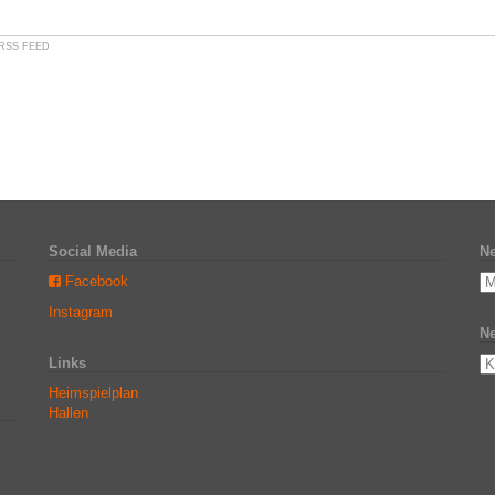
RSS FEED
Social Media
Ne
Facebook
Instagram
Ne
Links
Heimspielplan
Hallen