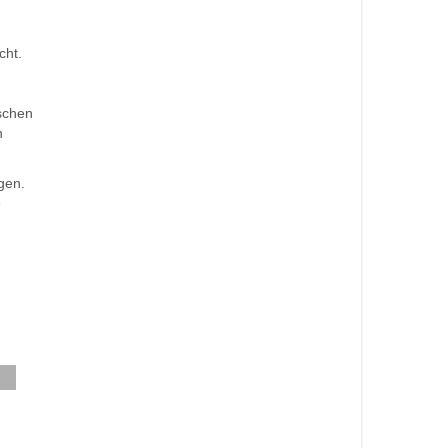
cht.
ischen
n
gen.
e