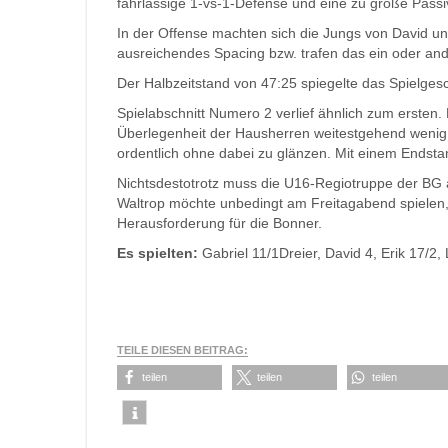
fahrlässige 1-vs-1-Defense und eine zu große Passi
In der Offense machten sich die Jungs von David un
ausreichendes Spacing bzw. trafen das ein oder and
Der Halbzeitstand von 47:25 spiegelte das Spielge
Spielabschnitt Numero 2 verlief ähnlich zum ersten.
Überlegenheit der Hausherren weitestgehend wenig 
ordentlich ohne dabei zu glänzen. Mit einem Endst
Nichtsdestotrotz muss die U16-Regiotruppe der BG
Waltrop möchte unbedingt am Freitagabend spielen, 
Herausforderung für die Bonner.
Es spielten:
Gabriel 11/1Dreier, David 4, Erik 17/2, 
TEILE DIESEN BEITRAG:
teilen
teilen
teilen