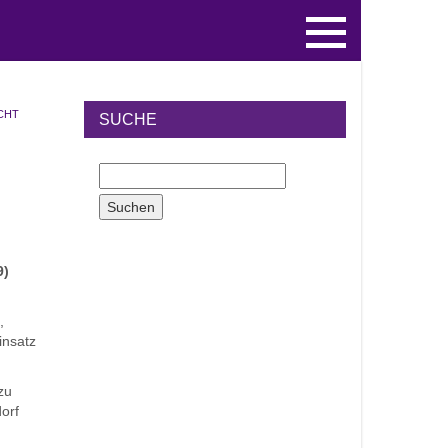
ECHT
SUCHE
9)
,
insatz
zu
orf