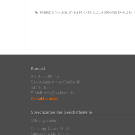
JUGEND MÄNNLICH
,
SPIELBERICHTE
,
U16.1M
UPDATES ERHALTEN:
Kontakt
BG Bonn 92 e.V.
Sankt-Augustinus-Straße 46
53175 Bonn
E-Mail: info@bg-bonn.de
Kontaktformular
Sprechzeiten der Geschäftsstelle
Öffnungszeiten:
Dienstag 14 bis 18 Uhr
Mittwoch 9 bis 14 Uhr