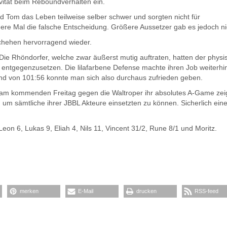
vität beim Reboundverhalten ein.
d Tom das Leben teilweise selber schwer und sorgten nicht für
ere Mal die falsche Entscheidung. Größere Aussetzer gab es jedoch ni
schehen hervorragend wieder.
 Die Rhöndorfer, welche zwar äußerst mutig auftraten, hatten der phys
entgegenzusetzen. Die lilafarbene Defense machte ihren Job weiterhi
and von 101:56 konnte man sich also durchaus zufrieden geben.
 am kommenden Freitag gegen die Waltroper ihr absolutes A-Game zei
um sämtliche ihrer JBBL Akteure einsetzten zu können. Sicherlich ein
Leon 6, Lukas 9, Eliah 4, Nils 11, Vincent 31/2, Rune 8/1 und Moritz.
merken
E-Mail
drucken
RSS-feed