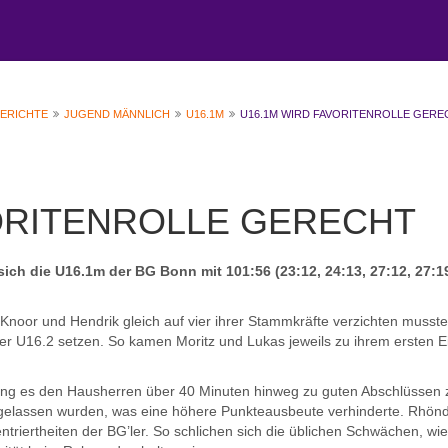
BERICHTE
JUGEND MÄNNLICH
U16.1M
U16.1M WIRD FAVORITENROLLE GER
VORITENROLLE GERECHT
 sich die U16.1m der BG Bonn mit 101:56 (23:12, 24:13, 27:12, 27:1
Knoor und Hendrik gleich auf vier ihrer Stammkräfte verzichten musste
der U16.2 setzen. So kamen Moritz und Lukas jeweils zu ihrem ersten E
ang es den Hausherren über 40 Minuten hinweg zu guten Abschlüssen 
 gelassen wurden, was eine höhere Punkteausbeute verhinderte. Rhönd
triertheiten der BG’ler. So schlichen sich die üblichen Schwächen, wie