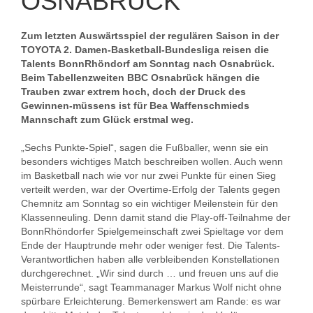
OSNABRÜCK
Zum letzten Auswärtsspiel der regulären Saison in der
TOYOTA 2. Damen-Basketball-Bundesliga reisen die
Talents BonnRhöndorf am Sonntag nach Osnabrück.
Beim Tabellenzweiten BBC Osnabrück hängen die
Trauben zwar extrem hoch, doch der Druck des
Gewinnen-müssens ist für Bea Waffenschmieds
Mannschaft zum Glück erstmal weg.
„Sechs Punkte-Spiel“, sagen die Fußballer, wenn sie ein
besonders wichtiges Match beschreiben wollen. Auch wenn
im Basketball nach wie vor nur zwei Punkte für einen Sieg
verteilt werden, war der Overtime-Erfolg der Talents gegen
Chemnitz am Sonntag so ein wichtiger Meilenstein für den
Klassenneuling. Denn damit stand die Play-off-Teilnahme der
BonnRhöndorfer Spielgemeinschaft zwei Spieltage vor dem
Ende der Hauptrunde mehr oder weniger fest. Die Talents-
Verantwortlichen haben alle verbleibenden Konstellationen
durchgerechnet. „Wir sind durch … und freuen uns auf die
Meisterrunde“, sagt Teammanager Markus Wolf nicht ohne
spürbare Erleichterung. Bemerkenswert am Rande: es war