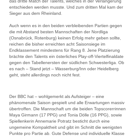
das dritte Match der Talents, welches in der Verlängerung
entschieden werden musste. Und zum dritten Mal kam der
Sieger aus dem Rheinland.
Auch wenn es in den beiden verbleibenden Partien gegen
die mit Abstand besten Mannschaften der Nordliga
(Osnabrück, Rotenburg) keinen Erfolg mehr geben sollte,
reichen die bisher erreichten acht Saisonsiege im
Endklassement mindestens für Rang 8. Jene Platzierung
brächte den Talents ein österliches Play-off-Viertelfinaldate
gegen den Tabellenersten der südlichen Schwesterliga. Ob
es nach – Stand jetzt – Wasserburg/Inn oder Heidelberg
geht, steht allerdings noch nicht fest.
Der BBC hat – wohlgemerkt als Aufsteiger – eine
phänomenale Saison gespielt und alle Erwartungen massiv
übertroffen. Die Mannschaft um die beiden Topscorerrinnen
Maya Girmann (17 PPG) und Tonia Dölle (16 PPG), sowie
Spiellenkerin Annemarie Potratz besticht durch eine
ungemeine Kompaktheit und gibt im Schnitt die wenigsten
Punkte pro Partie ab. Gute Defense und individuelle Klasse