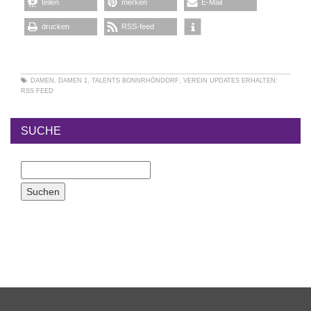
teilen
merken
E-Mail
drucken
RSS-feed
DAMEN
,
DAMEN 1
,
TALENTS BONNRHÖNDORF
,
VEREIN
UPDATES ERHALTEN:
RSS FEED
SUCHE