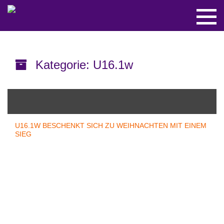
Kategorie:
U16.1w
U16.1W BESCHENKT SICH ZU WEIHNACHTEN MIT EINEM
SIEG