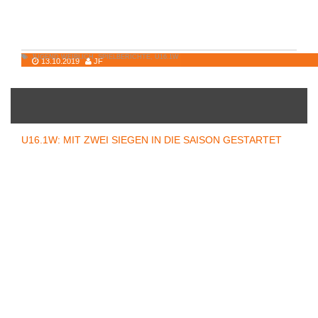
JUGEND WEIBLICH
,
SPIELBERICHTE
,
U16.1W
13.10.2019
JF
U16.1W: MIT ZWEI SIEGEN IN DIE SAISON GESTARTET