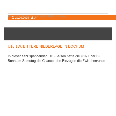
JUGEND WEIBLICH
,
SPIELBERICHTE
,
U16.1W
20.09.2019
JF
U16.1W: BITTERE NIEDERLAGE IN BOCHUM
In dieser sehr spannenden U16-Saison hatte die U16.1 der BG
Bonn am Samstag die Chance, den Einzug in die Zwischenrunde