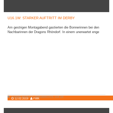
U16.1W: STARKER AUFTRITT IM DERBY
Am gestrigen Montagabend gastierten die Bonnerinnen bei den
Nachbarinnen der Dragons Rhöndorf. In einem unerwartet enge
JUGEND WEIBLICH
,
SPIELBERICHTE
,
U16.1W
12.02.2019
FWK