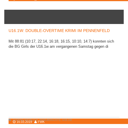
U16.1W: DOUBLE-OVERTIME KRIMI IM PENNENFELD
Mit 88:81 (10:17, 22:14, 16:18, 16:15, 10:10, 14:7) konnten sich
die BG Girls der U16.1w am vergangenen Samstag gegen di
JUGEND WEIBLICH
,
SPIELBERICHTE
,
U16.1W
16.03.2019
FWK